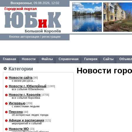
Воскресенье
, 09.08.2026, 12:02
Кнопки авторизации / регистрации
Главная
Новости
Файлы
Справочная
Галерея
Сайты
Объявл
Новости гор
Категории
Новости сайта
[96]
о жизни ресурса...
Новости г. Юбилейный
[1383]
все события Юбилейного
Новости г. Королёв
[4706]
все события Королёва
Интервью
[209]
с известными людьми
Персона
[44]
об интересных людях города
Афиши и расписания
[121]
мероприятий и событий
Новости МО
[23]