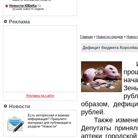
новости Московской области
Новости ЮБиКа
[0]
лучшие новости недели
Реклама
Главная
»
Новости городов
»
Новост
Дефицит бюджета Королёва
Изм
про
нач
Зен
рубл
Реклама на сайте
образом, дефици
Новости
рублей.
Есть интересная и важная
Также изменения
информация? Пришлите
материал для публикации в
Депутаты принял
разделе "Новости"
аптеки городско