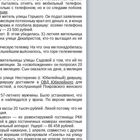
 пытались отнять его мобильный телефон.
только с телефоном, но и со следами побоев.
иции
.
 житель улицы Горького. Он подал заявление
месяцев потихоньку крал его деньги и, в конце
кража и погубила воришку: хозяин телефона
 — 23 500 рублей.
т. В этом убедилась 31-летняя жительница
на улице Декабристов, кто-то вытащил из её
ческую тележку. На что она им понадобилась
альнейшем выяснилось, что горе-тележечники
жительницы улицы Садовой о том, что ей по
 милиции. За «освобождение» он попросил 20
 в милицию. Сын оказался на даче, а милиция
 улице Нестеренко (г. Юбилейный) девушку,
 девушку доставили в
ОВД Юбилейного
для
исткой, а послушницей Покровского женского
57-летнего мужчины. Было установлено, что
 и наблюдался у врача. По версии милиции
кассы 20 тысяч рублей. Лихой потому, что не
ция.
ывоз» — из ремонтируемой гостиницы РКК
ей в двух гостиничных номерах неизвестные
шильный аппарат. Ущерб — 86 458 рублей.
рый накануне, 1 апреля, совместно с другом
не воришки отбуксировали «Газель» на улицу
 Сделать это приятели не успели, потому что