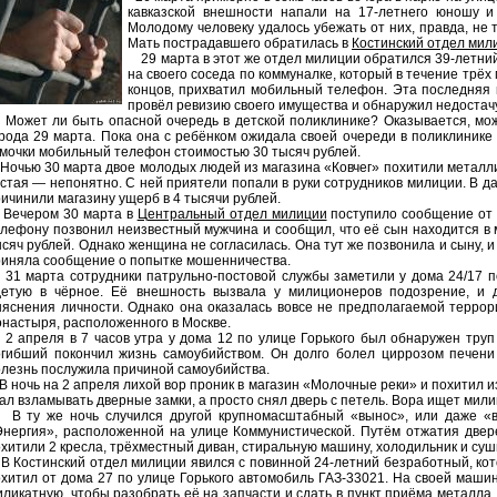
кавказской внешности напали на 17-летнего юношу и
Молодому человеку удалось убежать от них, правда, не 
Мать пострадавшего обратилась в
Костинский отдел мил
29 марта в этот же отдел милиции обратился 39-летний
на своего соседа по коммуналке, который в течение трёх 
концов, прихватил мобильный телефон. Эта последняя 
провёл ревизию своего имущества и обнаружил недостачу
ожет ли быть опасной очередь в детской поликлинике? Оказывается, може
рода 29 марта. Пока она с ребёнком ожидала своей очереди в поликлинике 
мочки мобильный телефон стоимостью 30 тысяч рублей.
чью 30 марта двое молодых людей из магазина «Ковчег» похитили металли
стая — непонятно. С ней приятели попали в руки сотрудников милиции. В д
ичинили магазину ущерб в 4 тысячи рублей.
ечером 30 марта в
Центральный отдел милиции
поступило сообщение от 
лефону позвонил неизвестный мужчина и сообщил, что её сын находится в
сяч рублей. Однако женщина не согласилась. Она тут же позвонила и сыну, и
риняла сообщение о попытке мошенничества.
1 марта сотрудники патрульно-постовой службы заметили у дома 24/17 по
детую в чёрное. Её внешность вызвала у милиционеров подозрение, и
яснения личности. Однако она оказалась вовсе не предполагаемой террор
настыря, расположенного в Москве.
апреля в 7 часов утра у дома 12 по улице Горького был обнаружен труп 
огибший покончил жизнь самоубийством. Он долго болел циррозом печени
лезнь послужила причиной самоубийства.
ночь на 2 апреля лихой вор проник в магазин «Молочные реки» и похитил из 
ал взламывать дверные замки, а просто снял дверь с петель. Вора ищет мили
 ту же ночь случился другой крупномасштабный «вынос», или даже «в
Энергия», расположенной на улице Коммунистической. Путём отжатия двер
хитили 2 кресла, трёхместный диван, стиральную машину, холодильник и су
Костинский отдел милиции явился с повинной 24-летний безработный, кото
хитил от дома 27 по улице Горького автомобиль ГАЗ-33021. На своей маши
ликатную, чтобы разобрать её на запчасти и сдать в пункт приёма металла.