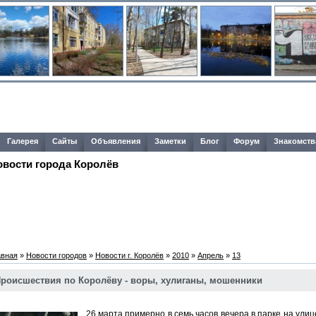
Галерея
Сайты
Объявления
Заметки
Блог
Форум
Знакомств
овости города Королёв
авная
»
Новости городов
»
Новости г. Королёв
»
2010
»
Апрель
»
13
роисшествия по Королёву - воры, хулиганы, мошенники
26 марта примерно в семь часов вечера в парке на улиц