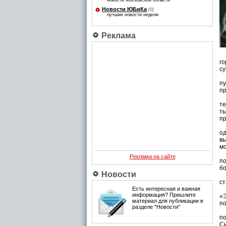
новости Московской области
Новости ЮБиКа
[0]
лучшие новости недели
Реклама
М
го
су
Но
пу
пр
В
те
ты
п
3
о
вы
мо
2 
Реклама на сайте
п
бо
Новости
В 
ст
Есть интересная и важная
В
информация? Пришлите
«
материал для публикации в
по
разделе "Новости"
В 
по
Си