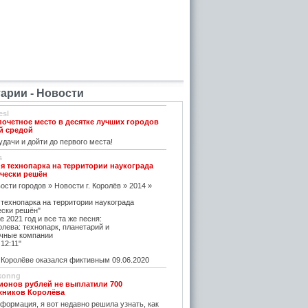
рии - Новости
esl
почетное место в десятке лучших городов
й средой
дачи и дойти до первого места!
s
я технопарка на территории наукограда
чески решён
ости городов » Новости г. Королёв » 2014 »
 технопарка на территории наукограда
ески решён"
е 2021 год и все та же песня:
олева: технопарк, планетарий и
чные компании
12:11"
оролёве оказался фиктивным 09.06.2020
konng
ионов рублей не выплатили 700
жников Королёва
ормация, я вот недавно решила узнать, как