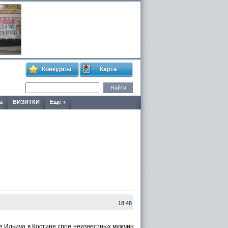
Конкурсы
Карта
а
ВИЗИТКИ
Ещё +
18:48
е Ильича в Костине трое неизвестных мужчин