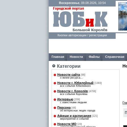
Воскресенье
, 09.08.2026, 10:54
Кнопки авторизации / регистрации
Главная
Новости
Файлы
Справочная
Н
Категории
Новости сайта
[96]
о жизни ресурса...
Новости г. Юбилейный
[1383]
все события Юбилейного
Новости г. Королёв
[4706]
все события Королёва
Интервью
[209]
с известными людьми
Гл
Персона
[44]
об интересных людях города
П
Афиши и расписания
[121]
мероприятий и событий
Новости МО
[23]