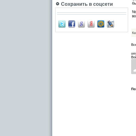
б
Сохранить в соцсети
3
№
во
Ка
Вс
om
Во
По