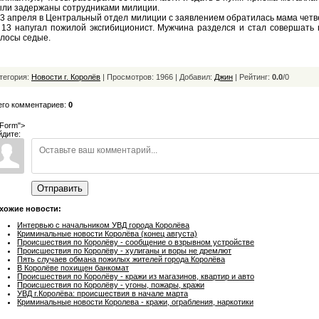
ыли задержаны сотрудниками милиции.
 апреля в Центральный отдел милиции с заявлением обратилась мама четв
13 напугал пожилой эксгибиционист. Мужчина разделся и стал совершать 
лосы седые.
тегория:
Новости г. Королёв
| Просмотров: 1966 | Добавил:
Джин
|
Рейтинг:
0.0
/
0
его комментариев:
0
Form">
йдите:
Отправить
хожие новости:
Интервью с начальником УВД города Королёва
Криминальные новости Королёва (конец августа)
Происшествия по Королёву - сообщение о взрывном устройстве
Происшествия по Королёву - хулиганы и воры не дремлют
Пять случаев обмана пожилых жителей города Королёва
В Королёве похищен банкомат
Происшествия по Королёву - кражи из магазинов, квартир и авто
Происшествия по Королёву - угоны, пожары, кражи
УВД г.Королёва: происшествия в начале марта
Криминальные новости Королева - кражи, ограбления, наркотики