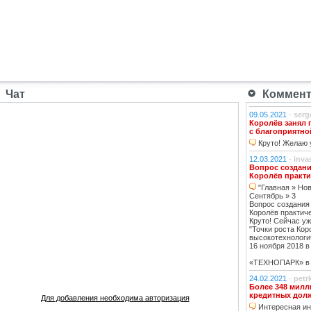
Чат
Коммента
09.05.2021
-
serg
Королёв занял 
с благоприятно
Круто! Желаю у
12.03.2021
-
inva
Вопрос создани
Королёв практи
"Главная » Нов
Сентябрь » 3
Вопрос создания
Королёв практич
Круто! Сейчас уж
"Точки роста Кор
высокотехнологи
16 ноября 2018 в 
«ТЕХНОПАРК» в К
24.02.2021
-
petr
Более 348 милл
кредитных дол
Для добавления необходима авторизация
Интересная инф