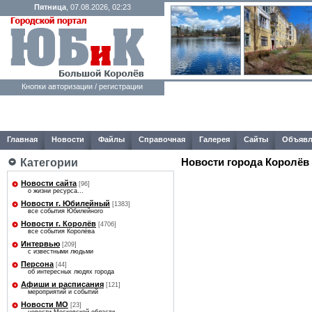
Пятница
, 07.08.2026, 02:23
Кнопки авторизации / регистрации
Главная
Новости
Файлы
Справочная
Галерея
Сайты
Объявл
Новости города Королёв
Категории
Новости сайта
[96]
о жизни ресурса...
Новости г. Юбилейный
[1383]
все события Юбилейного
Новости г. Королёв
[4706]
все события Королёва
Интервью
[209]
с известными людьми
Персона
[44]
об интересных людях города
Афиши и расписания
[121]
мероприятий и событий
Новости МО
[23]