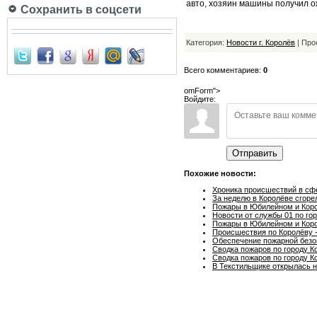
авто, хозяин машины получил о
Сохранить в соцсети
Категория:
Новости г. Королёв
| Про
Всего комментариев:
0
omForm">
Войдите:
Отправить
Похожие новости:
Хроника происшествий в сф
За неделю в Королёве сгоре
Пожары в Юбилейном и Кор
Новости от службы 01 по го
Пожары в Юбилейном и Кор
Происшествия по Королёву 
Обеспечение пожарной безо
Сводка пожаров по городу Ко
Сводка пожаров по городу Ко
В Текстильщике открылась 