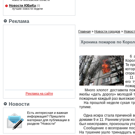
новости Московской области
Новости ЮБиКа
[0]
лучшие новости недели
Реклама
Главная
»
Новости городов
»
Новост
Хроника пожаров по Корол
6 ап
Корол
Те пр
кото
сгоре
11 а
его 
пожар
Много хлопот доставила пожар
Реклама на сайте
якобы «дать дорогу» молодой 
пожарные каждый раз выезжают т
На прошлой неделе сухая трав
Новости
тупике.
Есть интересная и важная
Одна искра стала причиной во
информация? Пришлите
домами 9 и 11. Ранним утром хо
материал для публикации в
разделе "Новости"
был неисправен, произошла уте
Сообщение о возгорании поступ
На тушение ушло тринадцать м