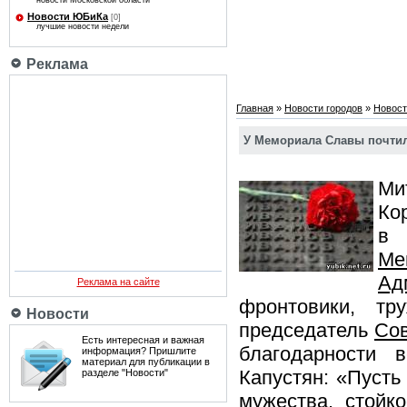
новости Московской области
Новости ЮБиКа
[0]
лучшие новости недели
Реклама
Главная
»
Новости городов
»
Новост
У Мемориала Славы почти
Ми
Ко
в 
Ме
Ад
Реклама на сайте
фронтовики, тр
Новости
председатель
Сов
Есть интересная и важная
благодарности 
информация? Пришлите
материал для публикации в
Капустян: «Пусть
разделе "Новости"
мужества, стойк