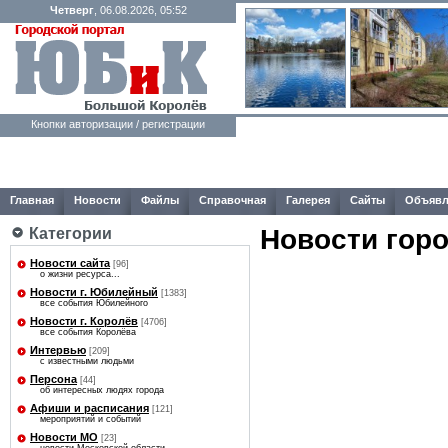
Четверг
, 06.08.2026, 05:52
Кнопки авторизации / регистрации
Главная
Новости
Файлы
Справочная
Галерея
Сайты
Объявл
Новости гор
Категории
Новости сайта
[96]
о жизни ресурса...
Новости г. Юбилейный
[1383]
все события Юбилейного
Новости г. Королёв
[4706]
все события Королёва
Интервью
[209]
с известными людьми
Персона
[44]
об интересных людях города
Афиши и расписания
[121]
мероприятий и событий
Новости МО
[23]