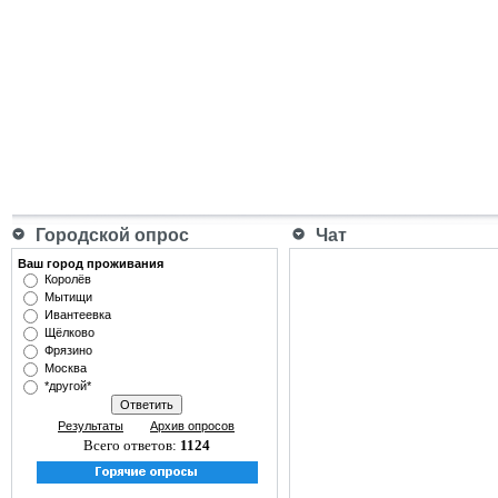
Городской опрос
Чат
Ваш город проживания
Королёв
Мытищи
Ивантеевка
Щёлково
Фрязино
Москва
*другой*
Результаты
Архив опросов
Всего ответов:
1124