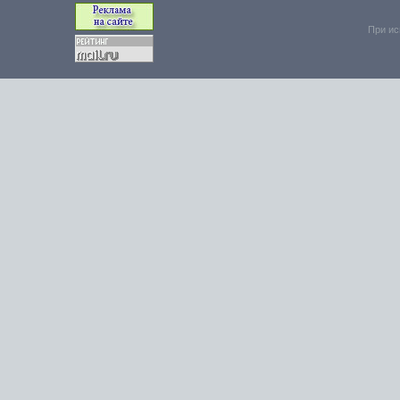
При ис