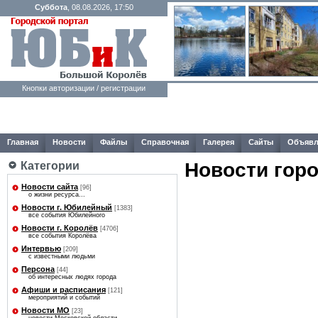
Суббота
, 08.08.2026, 17:50
Кнопки авторизации / регистрации
Главная
Новости
Файлы
Справочная
Галерея
Сайты
Объявл
Новости гор
Категории
Новости сайта
[96]
о жизни ресурса...
Новости г. Юбилейный
[1383]
все события Юбилейного
Новости г. Королёв
[4706]
все события Королёва
Интервью
[209]
с известными людьми
Персона
[44]
об интересных людях города
Афиши и расписания
[121]
мероприятий и событий
Новости МО
[23]