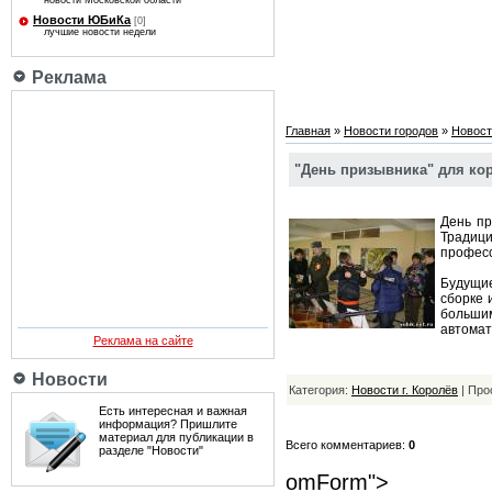
новости Московской области
Новости ЮБиКа
[0]
лучшие новости недели
Реклама
Главная
»
Новости городов
»
Новост
"День призывника" для ко
День пр
Традиц
професс
Будущие
сборке 
больши
автомат
Реклама на сайте
Новости
Категория:
Новости г. Королёв
| Про
Есть интересная и важная
информация? Пришлите
материал для публикации в
Всего комментариев:
0
разделе "Новости"
omForm">