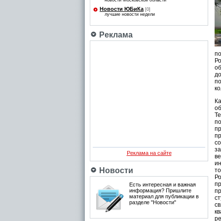
новости Московской области
Новости ЮБиКа
[0]
лучшие новости недели
Реклама
по
Р
об
д
по
ко
К
об
Те
по
пр
п
с
за
Реклама на сайте
в
ин
Новости
т
Р
п
Есть интересная и важная
информация? Пришлите
п
материал для публикации в
ст
разделе "Новости"
с
к
ре