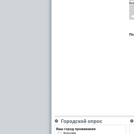
Во
По
Городской опрос
Ваш город проживания
Королёв