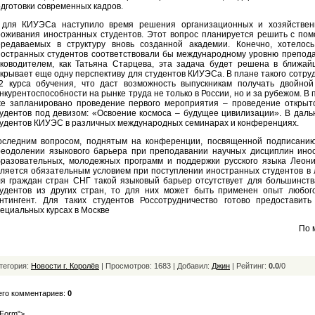
дготовки современных кадров.
 для КИУЭСа наступило время решения организационных и хозяйственн
роживания иностранных студентов. Этот вопрос планируется решить с пом
ередаваемых в структуру вновь созданной академии. Конечно, хотело
ностранных студентов соответствовали бы международному уровню препода
уководителем, как Татьяна Старцева, эта задача будет решена в ближа
крывает еще одну перспективу для студентов КИУЭСа. В плане такого сотр
-2 курса обучения, что даст возможность выпускникам получать двойной
нкурентоспособности на рынке труда не только в России, но и за рубежом. В
же запланировано проведение первого мероприятия – проведение открыт
тудентов под девизом: «Освоение космоса – будущее цивилизации». В дал
тудентов КИУЭС в различных международных семинарах и конференциях.
оследним вопросом, поднятым на конференции, посвященной подписанию 
реодолении языкового барьера при преподавании научных дисциплин ино
бразовательных, молодежных программ и поддержки русского языка Леонид
ляется обязательным условием при поступлении иностранных студентов в 
я граждан стран СНГ такой языковый барьер отсутствует для большинства
тудентов из других стран, то для них может быть применен опыт любог
онтингент. Для таких студентов Россотрудничество готово предоставит
ециальных курсах в Москве
По 
тегория:
Новости г. Королёв
| Просмотров: 1683 | Добавил:
Джин
|
Рейтинг:
0.0
/
0
его комментариев:
0
Form">