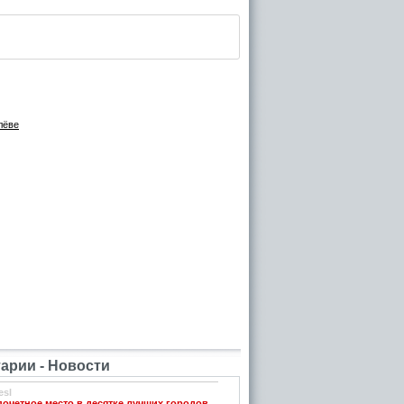
лёве
рии - Новости
esl
почетное место в десятке лучших городов