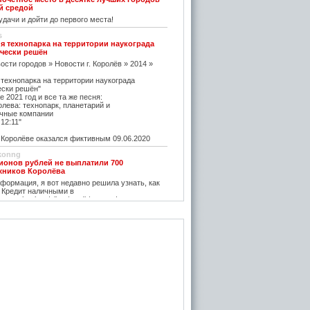
й средой
дачи и дойти до первого места!
s
я технопарка на территории наукограда
чески решён
ости городов » Новости г. Королёв » 2014 »
 технопарка на территории наукограда
ески решён"
е 2021 год и все та же песня:
олева: технопарк, планетарий и
чные компании
12:11"
оролёве оказался фиктивным 09.06.2020
konng
ионов рублей не выплатили 700
жников Королёва
ормация, я вот недавно решила узнать, как
 Кредит наличными в
w.vostbank.ru/client/credit/ тут информацию в
дит такой я оформила на выгодных условиях,
его частями с зарплаты теперь
rtuner20050
оролёва - ситуация на рынке жилья
остается одним из самых надежных
зи с этим появляется множество сервисов для
пример https://m2.ru Много ступеней сделают
oga
емя планируется возведение наземного
анции Подлипки-Дачные