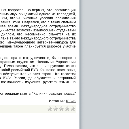
ых вопросов. Во-первых, это организация
ощью двух общежитий одного из колледжей,
сь бы, чтобы бытовые условия проживания
вания ВУЗа. Надеемся, что с таким сильным
йшее время. Международное сотрудничество
удничества возможен взаимообмен студентами
 диплом, что, несомненно, скажется на их
 плане такого международного сотрудничества
ого международного интернет-конкурса для
ьнейшем также планируется широкое участие
договора о сотрудничестве, был вопрос о
странным студентам. Начальник Управления
 Гамза заявил, что знание русского языка
любой российский ВУЗ. Как показывает опыт,
 абитуриентов из этих стран. Что касается
о ВУЗа России, где обучается иностранный
ь возможность изучения русского языка на
материалам газеты "Калининградская правда"
Источник:
ЮБиК