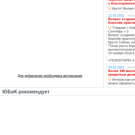
с благоприятно
Круто! Желаю у
12.03.2021
-
inva
Вопрос создани
Королёв практи
"Главная » Нов
Сентябрь » 3
Вопрос создания
Королёв практич
Круто! Сейчас уж
"Точки роста Кор
высокотехнологи
16 ноября 2018 в 
«ТЕХНОПАРК» в К
24.02.2021
-
petr
Более 348 милл
кредитных дол
Для добавления необходима авторизация
Интересная инф
можно оформить
Москве https://ww
тему нашла, кре
ЮБиК рекомендует
кстати, погашаю 
20.02.2021
-
oppo
Недвижимость К
Недвижимость 
вложений, в свя
роботы с ней, на
за вас
14.02.2021
-
Lad
В ближайшее вр
перехода на ст