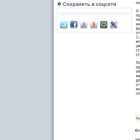
по
Сохранить в соцсети
А
п
п
и
р
от
1
ко
у
с
с
П
п
о
яв
дл
с
к
сп
Ка
Вс
om