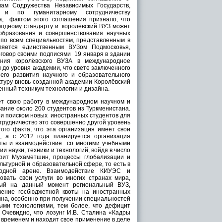
лам Содружества Независимых Государств,
, и по гуманитарному сотрудничеству
да, фактом этого соглашения признало, что
одному стандарту и королёвский ВУЗ может
образования и совершенствования научных
 по всем специальностям, представленным в
яется единственным ВУЗом Подмосковья,
оговор своими подписями 19 января в здании
ения королёвского ВУЗА в международное
до уровня академии, что свете заключенного
го развития научного и образовательного
ктуру вновь созданной академии Королёвский
енный техникум технологии и дизайна.
ет свою работу в международном научном и
ание около 200 студентов из Туркменистана.
и поиском новых иностранных студентов для
трудничество это совершенно другой уровень
того факта, что эта организация имеет свои
, а с 2012 года планируется организация
кты и взаимодействие со многими учебными
 науки, техники и технологий, войдя в число
арит Мухаметшин, процессы глобализации и
льтурной и образовательной сфере, то есть в
родной арене. Взаимодействие КИУЭС и
вать свои услуги во многих странах мира,
ный на данный момент региональный ВУЗ,
чение госбюджетной квоты на иностранных
нна, особенно при получении специальностей
ми технологиями, тем более, что дефицит
Очевидно, что лозунг И.В. Сталина «Кадры
 временем и находит свое применение в деле