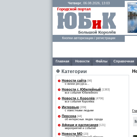
Четверг
, 06.08.2026, 13:03
Кнопки авторизации / регистрации
Главная
Новости
Файлы
Справочная
Н
Категории
Новости сайта
[96]
о жизни ресурса...
Новости г. Юбилейный
[1383]
все события Юбилейного
Новости г. Королёв
[4706]
все события Королёва
Интервью
[209]
с известными людьми
Гл
Персона
[44]
об интересных людях города
М
Афиши и расписания
[121]
мероприятий и событий
Новости МО
[23]