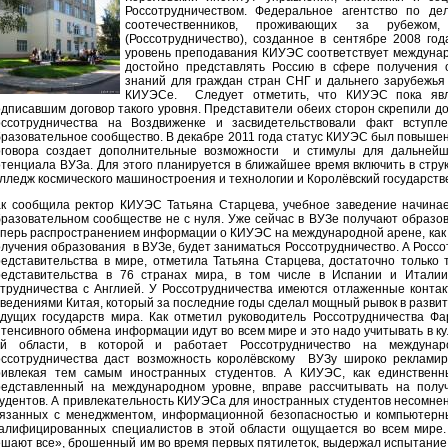
Россотрудничеством. Федеральное агентство по де
соотечественников, проживающих за рубежом
(Россотрудничество), созданное в сентябре 2008 го
уровень преподавания КИУЭС соответствует междунар
достойно представлять Россию в сфере получения 
знаний для граждан стран СНГ и дальнего зарубежья
КИУЭСе. Следует отметить, что КИУЭС пока явл
дписавшим договор такого уровня. Представители обеих сторон скрепили д
оссотрудничества на Воздвиженке и засвидетельствовали факт вступл
разовательное сообщество. В декабре 2011 года статус КИУЭС был повышен 
оговора создает дополнительные возможности и стимулы для дальнейше
тенциала ВУЗа. Для этого планируется в ближайшее время включить в стру
лледж космического машиностроения и технологии и Королёвский государств
ак сообщила ректор КИУЭС Татьяна Старцева, учебное заведение начина
разовательном сообществе не с нуля. Уже сейчас в ВУЗе получают образов
перь распространением информации о КИУЭС на международной арене, как 
лучения образования в ВУЗе, будет заниматься Россотрудничество. А Россо
едставительства в мире, отметила Татьяна Старцева, достаточно только 
редставительства в 76 странах мира, в том числе в Испании и Италии
отрудничества с Англией. У Россотрудничества имеются отлаженные конта
ведениями Китая, который за последние годы сделал мощный рывок в развитии
едущих государств мира. Как отметил руководитель Россотрудничества Ф
тенсивного обмена информации идут во всем мире и это надо учитывать в ку
ой области, в которой и работает Россотрудничество на междуна
оссотрудничества даст возможность королёвскому ВУЗу широко рекламиро
ривлекая тем самым иностранных студентов. А КИУЭС, как единствен
редставленный на международном уровне, вправе рассчитывать на полу
удентов. А привлекательность КИУЭСа для иностранных студентов несомне
вязанных с менеджментом, информационной безопасностью и компьютерны
валифицированных специалистов в этой области ощущается во всем мире. 
шают все», брошенный им во время первых пятилеток, выдержал испытание