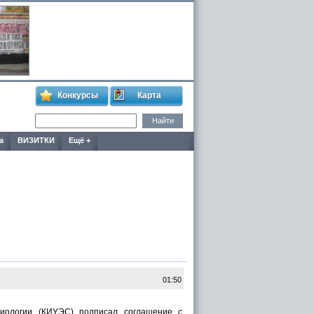
Конкурсы
Карта
а
ВИЗИТКИ
Ещё +
01:50
оциологии (КИУЭС) подписал соглашение с