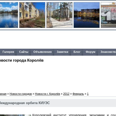
Галерея
Сайты
Объявления
Заметки
Блог
Форум
Знакомств
овости города Королёв
авная
»
Новости городов
»
Новости г. Королёв
»
2012
»
Февраль
»
1
еждународная орбита КИУЭС
Королевский институт управления, экономики и с