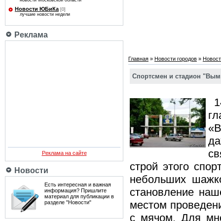
новости Московской области
Новости ЮБиКа
[0]
лучшие новости недели
Реклама
Главная
»
Новости городов
»
Новост
Спортсмен и стадион "Вымп
14
г
«В
да
св
Реклама на сайте
строй этого спор
Новости
небольших шажко
Есть интересная и важная
становление наше
информация? Пришлите
материал для публикации в
местом проведен
разделе "Новости"
с мячом. Для мн