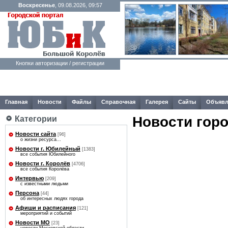
Воскресенье
, 09.08.2026, 09:57
Кнопки авторизации / регистрации
Главная
Новости
Файлы
Справочная
Галерея
Сайты
Объявл
Новости гор
Категории
Новости сайта
[96]
о жизни ресурса...
Новости г. Юбилейный
[1383]
все события Юбилейного
Новости г. Королёв
[4706]
все события Королёва
Интервью
[209]
с известными людьми
Персона
[44]
об интересных людях города
Афиши и расписания
[121]
мероприятий и событий
Новости МО
[23]