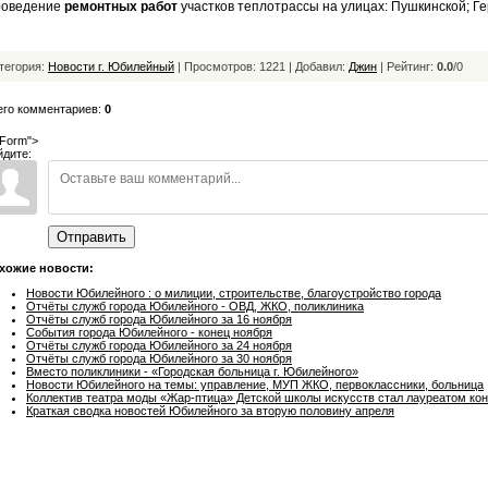
роведение
ремонтных работ
участков теплотрассы на улицах: Пушкинской; Ге
тегория:
Новости г. Юбилейный
| Просмотров: 1221 | Добавил:
Джин
|
Рейтинг:
0.0
/
0
его комментариев:
0
Form">
йдите:
Отправить
хожие новости:
Новости Юбилейного : о милиции, строительстве, благоустройство города
Отчёты служб города Юбилейного - ОВД, ЖКО, поликлиника
Отчёты служб города Юбилейного за 16 ноября
События города Юбилейного - конец ноября
Отчёты служб города Юбилейного за 24 ноября
Отчёты служб города Юбилейного за 30 ноября
Вместо поликлиники - «Городская больница г. Юбилейного»
Новости Юбилейного на темы: управление, МУП ЖКО, первоклассники, больница
Коллектив театра моды «Жар-птица» Детской школы искусств стал лауреатом ко
Краткая сводка новостей Юбилейного за вторую половину апреля