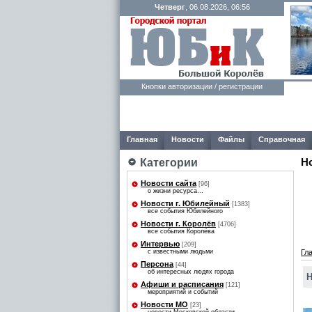
Четверг
, 06.08.2026, 06:56
Кнопки авторизации / регистрации
Главная
Новости
Файлы
Справочная
Н
Категории
Новости сайта
[96]
о жизни ресурса...
Новости г. Юбилейный
[1383]
все события Юбилейного
Новости г. Королёв
[4706]
все события Королёва
Интервью
[209]
с известными людьми
Гл
Персона
[44]
об интересных людях города
Н
Афиши и расписания
[121]
мероприятий и событий
Новости МО
[23]