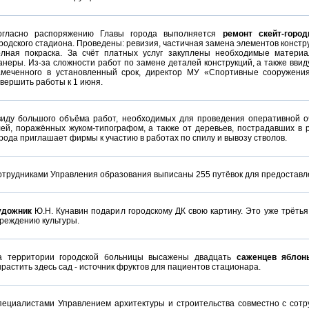
огласно распоряжению Главы города выполняется
ремонт скейт-город
родского стадиона. Проведены: ревизия, частичная замена элементов конст
олная покраска. За счёт платных услуг закуплены необходимые матери
неры. Из-за сложности работ по замене деталей конструкций, а также вви
амеченного в установленный срок, директор МУ «Спортивные сооружения
вершить работы к 1 июня.
виду большого объёма работ, необходимых для проведения оперативной 
ей, поражённых жуком-типографом, а также от деревьев, пострадавших в 
рода приглашает фирмы к участию в работах по спилу и вывозу стволов.
трудниками Управления образования выписаны 255 путёвок для предоставл
удожник
Ю.Н. Кунавин подарил городскому ДК свою картину. Это уже трётья 
реждению культуры.
а территории городской больницы высажены двадцать
саженцев яблон
растить здесь сад - источник фруктов для пациентов стационара.
пециалистами Управлением архитектуры и строительства совместно с со