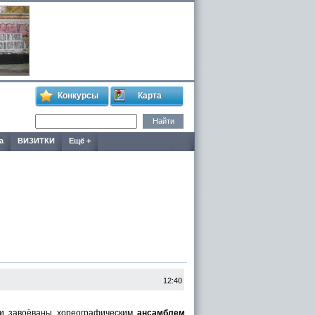
Конкурсы
Карта
а
ВИЗИТКИ
Ещё +
12:40
ени завоёваны хореографическим
ансамблем