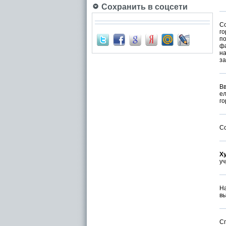
Сохранить в соцсети
С
го
п
фа
н
за
В
ел
го
Со
Х
уч
Н
вы
С