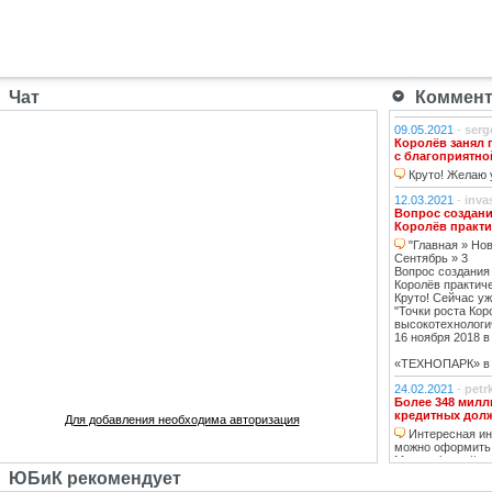
Чат
Коммента
09.05.2021
-
serg
Королёв занял 
с благоприятно
Круто! Желаю у
12.03.2021
-
inva
Вопрос создани
Королёв практи
"Главная » Нов
Сентябрь » 3
Вопрос создания
Королёв практич
Круто! Сейчас уж
"Точки роста Кор
высокотехнологи
16 ноября 2018 в 
«ТЕХНОПАРК» в К
24.02.2021
-
petr
Более 348 милл
кредитных дол
Для добавления необходима авторизация
Интересная инф
можно оформить
Москве https://ww
тему нашла, кре
ЮБиК рекомендует
кстати, погашаю 