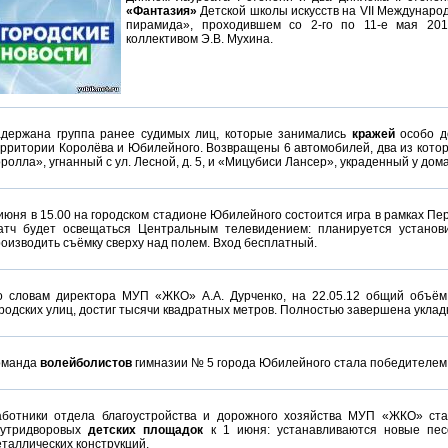
«Фантазия»
Детской школы искусств на VII Международ
пирамида», проходившем со 2-го по 11-е мая 201
коллективом Э.В. Мухина.
адержана группа ранее судимых лиц, которые занимались
кражей
особо д
рритории Королёва и Юбилейного. Возвращены 6 автомобилей, два из котор
ролла», угнанный с ул. Лесной, д. 5, и «Мицубиси Лансер», украденный у дом
июня в 15.00 на городском стадионе Юбилейного состоится игра в рамках Пе
атч будет освещаться Центральным телевидением: планируется установи
оизводить съёмку сверху над полем. Вход бесплатный.
о словам директора МУП «ЖКО» А.А. Дурченко, на 22.05.12 общий объё
родских улиц, достиг тысячи квадратных метров. Полностью завершена уклад
оманда
волейболистов
гимназии № 5 города Юбилейного стала победителем 
аботники отдела благоустройства и дорожного хозяйства МУП «ЖКО» ста
нутридворовых
детских площадок
к 1 июня: устанавливаются новые пес
таллических конструкций.