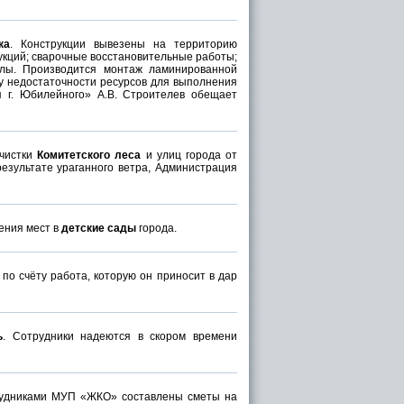
ка
. Конструкции вывезены на территорию
рукций; сварочные восстановительные работы;
алы. Производится монтаж ламинированной
ду недостаточности ресурсов для выполнения
 г. Юбилейного» А.В. Строителев обещает
очистки
Комитетского леса
и улиц города от
результате ураганного ветра, Администрация
ения мест в
детские сады
города.
по счёту работа, которую он приносит в дар
ь
. Сотрудники надеются в скором времени
трудниками МУП «ЖКО» составлены сметы на