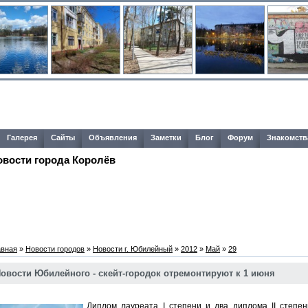
Галерея
Сайты
Объявления
Заметки
Блог
Форум
Знакомств
овости города Королёв
авная
»
Новости городов
»
Новости г. Юбилейный
»
2012
»
Май
»
29
овости Юбилейного - скейт-городок отремонтируют к 1 июня
Диплом лауреата I степени и два диплома II степ