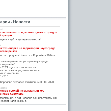
рии - Новости
esl
почетное место в десятке лучших городов
й средой
дачи и дойти до первого места!
s
я технопарка на территории наукограда
чески решён
ости городов » Новости г. Королёв » 2014 »
 технопарка на территории наукограда
ески решён"
е 2021 год и все та же песня:
олева: технопарк, планетарий и
чные компании
12:11"
оролёве оказался фиктивным 09.06.2020
konng
ионов рублей не выплатили 700
жников Королёва
ормация, я вот недавно решила узнать, как
 Кредит наличными в
w.vostbank.ru/client/credit/ тут информацию в
дит такой я оформила на выгодных условиях,
его частями с зарплаты теперь