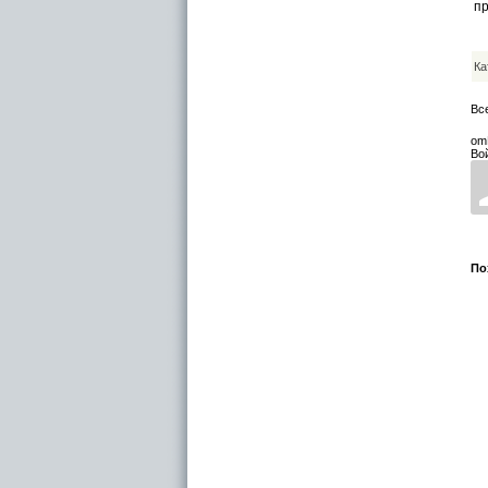
п
Ка
Вс
om
Во
По