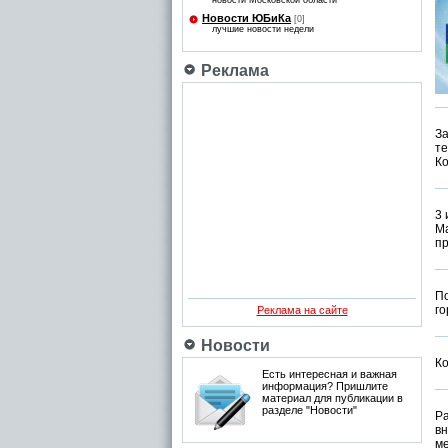
новости Московской области
Новости ЮБиКа
[0]
лучшие новости недели
Реклама
З
те
Ко
3 
М
пр
П
го
Реклама на сайте
Новости
К
Есть интересная и важная
информация? Пришлите
материал для публикации в
разделе "Новости"
Р
в
ме