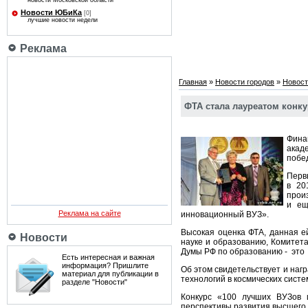
новости Московской области
Новости ЮБиКа
[0]
лучшие новости недели
Реклама
Главная
»
Новости городов
»
Новост
ФТА стала лауреатом конку
Фина
акад
побе
Перв
в 20
прои
и ещ
Реклама на сайте
инновационный ВУЗ».
Высокая оценка ФТА, данная 
Новости
науке и образованию, Комитет
Думы РФ по образованию - это 
Есть интересная и важная
информация? Пришлите
Об этом свидетельствует и на
материал для публикации в
технологий в космических систе
разделе "Новости"
Конкурс «100 лучших ВУЗов 
перспективы развития высшего 