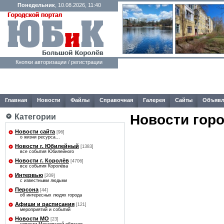
Понедельник
, 10.08.2026, 11:40
Кнопки авторизации / регистрации
Главная
Новости
Файлы
Справочная
Галерея
Сайты
Объявл
Новости гор
Категории
Новости сайта
[96]
о жизни ресурса...
Новости г. Юбилейный
[1383]
все события Юбилейного
Новости г. Королёв
[4706]
все события Королёва
Интервью
[209]
с известными людьми
Персона
[44]
об интересных людях города
Афиши и расписания
[121]
мероприятий и событий
Новости МО
[23]