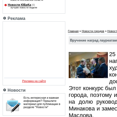
новости Московской области
Новости ЮБиКа
[0]
лучшие новости недели
Реклама
Главная
»
Новости городов
»
Новост
Вручение наград лауреата
25
на
ху
ко
до
Реклама на сайте
Этот конкурс был
Новости
города, поэтому 
Есть интересная и важная
на долю руково
информация? Пришлите
материал для публикации в
Минакова и замес
разделе "Новости"
Маслова.