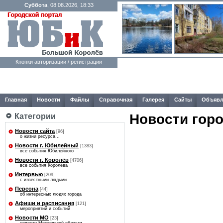
Суббота
, 08.08.2026, 18:33
Кнопки авторизации / регистрации
Главная
Новости
Файлы
Справочная
Галерея
Сайты
Объявл
Новости гор
Категории
Новости сайта
[96]
о жизни ресурса...
Новости г. Юбилейный
[1383]
все события Юбилейного
Новости г. Королёв
[4706]
все события Королёва
Интервью
[209]
с известными людьми
Персона
[44]
об интересных людях города
Афиши и расписания
[121]
мероприятий и событий
Новости МО
[23]