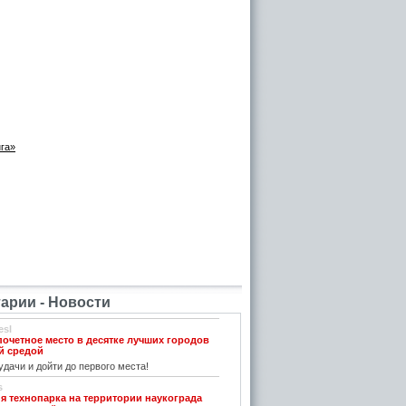
нга»
рии - Новости
esl
почетное место в десятке лучших городов
й средой
дачи и дойти до первого места!
s
я технопарка на территории наукограда