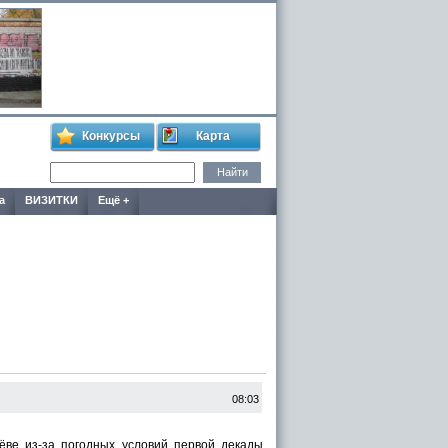
Конкурсы
Карта
а
ВИЗИТКИ
Ещё +
08:03
ёве из-за погодных условий первой декады