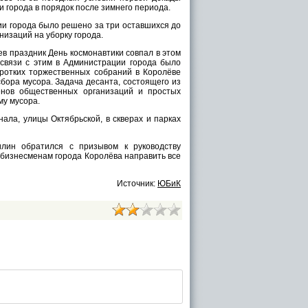
 города в порядок после зимнего периода.
и города было решено за три оставшихся до
низаций на уборку города.
в праздник День космонавтики совпал в этом
 связи с этим в Администрации города было
ротких торжественных собраний в Королёве
бора мусора. Задача десанта, состоящего из
ленов общественных организаций и простых
му мусора.
ала, улицы Октябрьской, в скверах и парках
лин обратился с призывом к руководству
 бизнесменам города Королёва направить все
Источник:
ЮБиК