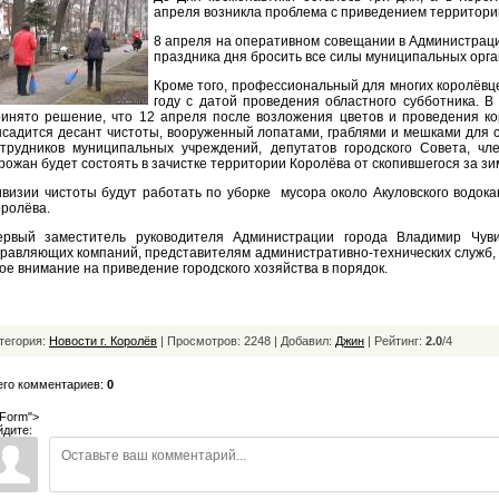
апреля возникла проблема с приведением территории
8 апреля на оперативном совещании в Администраци
праздника дня бросить все силы муниципальных орга
Кроме того, профессиональный для многих королёвце
году с датой проведения областного субботника. В
ринято решение, что 12 апреля после возложения цветов и проведения ко
садится десант чистоты, вооруженный лопатами, граблями и мешками для с
отрудников муниципальных учреждений, депутатов городского Совета, ч
рожан будет состоять в зачистке территории Королёва от скопившегося за зи
визии чистоты будут работать по уборке мусора около Акуловского водокан
ролёва.
ервый заместитель руководителя Администрации города Владимир Чуви
равляющих компаний, представителям административно-технических служб,
ое внимание на приведение городского хозяйства в порядок.
тегория:
Новости г. Королёв
| Просмотров: 2248 | Добавил:
Джин
|
Рейтинг:
2.0
/
4
его комментариев:
0
Form">
йдите: