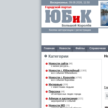
Воскресенье
, 09.08.2026, 11:50
Кнопки авторизации / регистрации
Главная
Новости
Файлы
Справочная
Н
Категории
Новости сайта
[96]
о жизни ресурса...
Новости г. Юбилейный
[1383]
все события Юбилейного
Новости г. Королёв
[4706]
все события Королёва
Интервью
[209]
с известными людьми
Гл
Персона
[44]
об интересных людях города
1
Афиши и расписания
[121]
мероприятий и событий
Новости МО
[23]