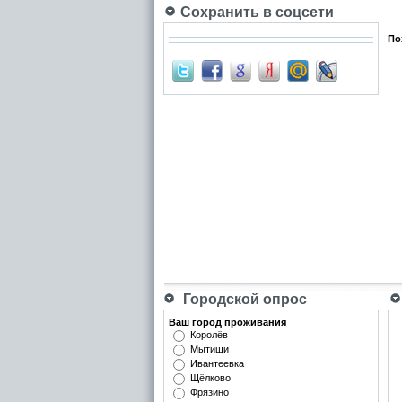
Сохранить в соцсети
По
Городской опрос
Ваш город проживания
Королёв
Мытищи
Ивантеевка
Щёлково
Фрязино