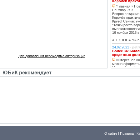
Королёв практи
"Главная » Нов
Сентябрь » 3
Вопрос создания
Королёв практич
Круто! Сейчас уж
"Точки роста Кор
высокотехнологи
16 ноября 2018 в 
«ТЕХНОПАРК» в К
24.02.2021
-
petr
Более 348 милл
кредитных дол
Для добавления необходима авторизация
Интересная инф
можно оформить
Москве https://ww
тему нашла, кре
ЮБиК рекомендует
кстати, погашаю 
20.02.2021
-
oppo
Недвижимость К
Недвижимость 
вложений, в свя
роботы с ней, на
за вас
14.02.2021
-
Lad
В ближайшее вр
перехода на ст
в ближайшее д
07.02.2021
-
ГАВ
О сайте
В ближайшее вр
|
Правила
|
К
перехода на ст