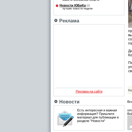
новости Московской области
Новости ЮБиКа
[0]
лучшие новости недели
Реклама
п
вы
с
го
Ди
Ко
П
уп
св
Ка
Реклама на сайте
Новости
Вс
Есть интересная и важная
om
информация? Пришлите
Во
материал для публикации в
разделе "Новости"