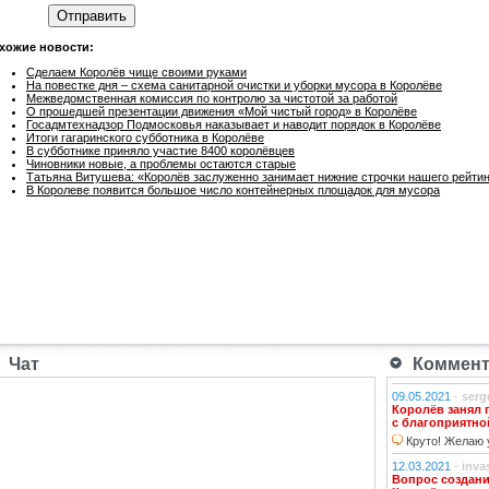
Отправить
хожие новости:
Сделаем Королёв чище своими руками
На повестке дня – схема санитарной очистки и уборки мусора в Королёве
Межведомственная комиссия по контролю за чистотой за работой
О прошедшей презентации движения «Мой чистый город» в Королёве
Госадмтехнадзор Подмосковья наказывает и наводит порядок в Королёве
Итоги гагаринского субботника в Королёве
В субботнике приняло участие 8400 королёвцев
Чиновники новые, а проблемы остаются старые
Татьяна Витушева: «Королёв заслуженно занимает нижние строчки нашего рейти
В Королеве появится большое число контейнерных площадок для мусора
Чат
Коммента
09.05.2021
-
serg
Королёв занял 
с благоприятно
Круто! Желаю у
12.03.2021
-
inva
Вопрос создани