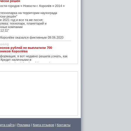
чески решён
ости городов » Новости г. Королёв » 2014 »
 технопарка на территории наукограда
ески решён"
е 2021 год и все та же песня:
олева: технопарк, планетарий и
чные компании
12:11"
оролёве оказался фиктивным 09.06.2020
konng
ионов рублей не выплатили 700
жников Королёва
ормация, я вот недавно решила узнать, как
 Кредит наличными в
w.vostbank.ru/client/credit/ тут информацию в
дит такой я оформила на выгодных условиях,
его частями с зарплаты теперь
rtuner20050
оролёва - ситуация на рынке жилья
остается одним из самых надежных
зи с этим появляется множество сервисов для
пример https://m2.ru Много ступеней сделают
oga
емя планируется возведение наземного
анции Подлипки-Дачные
есятилетие?
емя планируется возведение наземного
арта сайта
|
Реклама
|
Книга отзывов
|
Контакты
анции Подлипки-Дачные