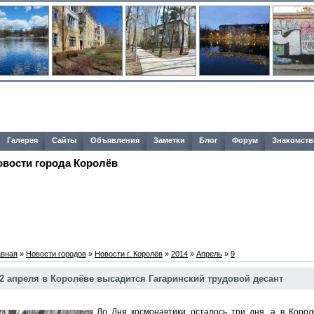
Галерея
Сайты
Объявления
Заметки
Блог
Форум
Знакомств
овости города Королёв
авная
»
Новости городов
»
Новости г. Королёв
»
2014
»
Апрель
»
9
2 апреля в Королёве высадится Гагаринский трудовой десант
До Дня космонавтики осталось три дня, а в Корол