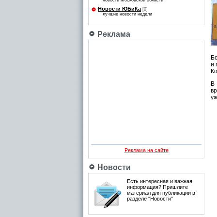
новости Московской области
Новости ЮБиКа
[0]
лучшие новости недели
Реклама
Бо
и 
Ко
В
вр
уж
Реклама на сайте
Новости
Есть интересная и важная
информация? Пришлите
материал для публикации в
разделе "Новости"