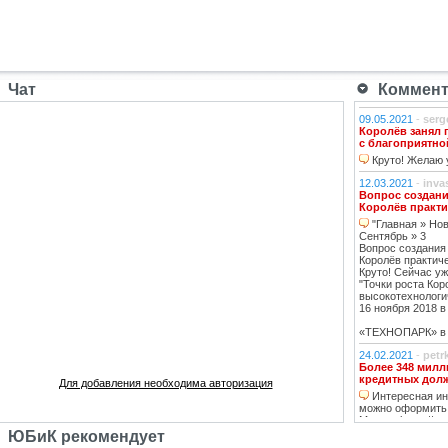
Чат
Коммента
09.05.2021
-
serg
Королёв занял 
с благоприятно
Круто! Желаю у
12.03.2021
-
inva
Вопрос создани
Королёв практи
"Главная » Нов
Сентябрь » 3
Вопрос создания
Королёв практич
Круто! Сейчас уж
"Точки роста Кор
высокотехнологи
16 ноября 2018 в 
«ТЕХНОПАРК» в К
24.02.2021
-
petr
Более 348 милл
кредитных дол
Для добавления необходима авторизация
Интересная инф
можно оформить
Москве https://ww
тему нашла, кре
ЮБиК рекомендует
кстати, погашаю 