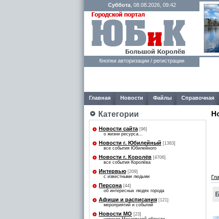
Суббота
, 08.08.2026, 09:42
Кнопки авторизации / регистрации
Главная
Новости
Файлы
Справочная
Н
Категории
Новости сайта
[96]
о жизни ресурса...
Новости г. Юбилейный
[1383]
все события Юбилейного
Новости г. Королёв
[4706]
все события Королёва
Интервью
[209]
с известными людьми
Гл
Персона
[44]
об интересных людях города
Б
Афиши и расписания
[121]
мероприятий и событий
Новости МО
[23]