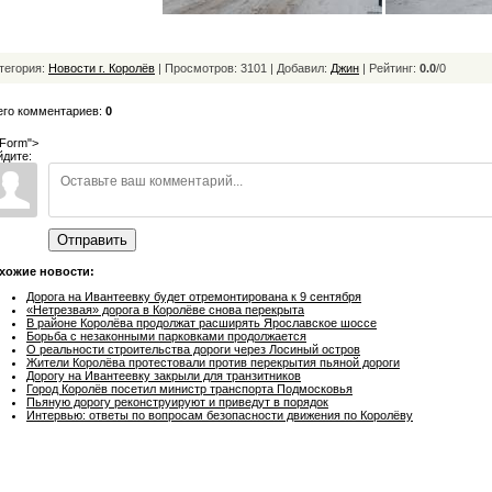
тегория:
Новости г. Королёв
| Просмотров: 3101 | Добавил:
Джин
|
Рейтинг:
0.0
/
0
его комментариев:
0
Form">
йдите:
Отправить
хожие новости:
Дорога на Ивантеевку будет отремонтирована к 9 сентября
«Нетрезвая» дорога в Королёве снова перекрыта
В районе Королёва продолжат расширять Ярославское шоссе
Борьба с незаконными парковками продолжается
О реальности строительства дороги через Лосиный остров
Жители Королёва протестовали против перекрытия пьяной дороги
Дорогу на Ивантеевку закрыли для транзитников
Город Королёв посетил министр транспорта Подмосковья
Пьяную дорогу реконструируют и приведут в порядок
Интервью: ответы по вопросам безопасности движения по Королёву