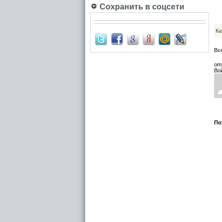
Сохранить в соцсети
Ка
Вс
om
Во
По