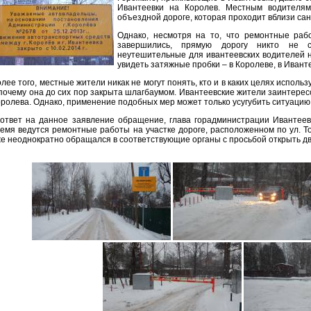
Ивантеевки на Королев. Местным водителям
объездной дороге, которая проходит вблизи сан
Однако, несмотря на то, что ремонтные раб
завершились, прямую дорогу никто не с
неутешительные для ивантеевских водителей н
увидеть затяжные пробки – в Королеве, в Ивант
лее того, местные жители никак не могут понять, кто и в каких целях использ
почему она до сих пор закрыта шлагбаумом. Ивантеевские жители заинтерес
ролева. Однако, применение подобных мер может только усугубить ситуацию
 ответ на данное заявление обращение, глава горадминистрации Ивантеев
емя ведутся ремонтные работы на участке дороге, расположенном по ул. То
е неоднократно обращался в соответствующие органы с просьбой открыть дв