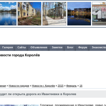
Галерея
Сайты
Объявления
Заметки
Блог
Форум
Знакомств
овости города Королёв
авная
»
Новости городов
»
Новости г. Королёв
»
2015
»
Февраль
»
16
удет ли открыта дорога из Ивантеевки в Королев
Горожане, проживающие в Ивантеевке, давно за