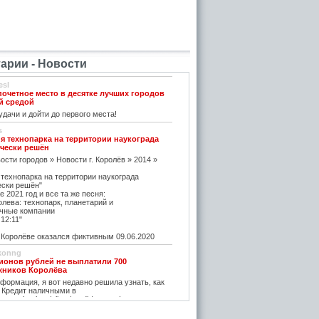
рии - Новости
esl
почетное место в десятке лучших городов
й средой
дачи и дойти до первого места!
s
я технопарка на территории наукограда
чески решён
ости городов » Новости г. Королёв » 2014 »
 технопарка на территории наукограда
ески решён"
е 2021 год и все та же песня:
олева: технопарк, планетарий и
чные компании
12:11"
оролёве оказался фиктивным 09.06.2020
konng
ионов рублей не выплатили 700
жников Королёва
ормация, я вот недавно решила узнать, как
 Кредит наличными в
w.vostbank.ru/client/credit/ тут информацию в
дит такой я оформила на выгодных условиях,
его частями с зарплаты теперь