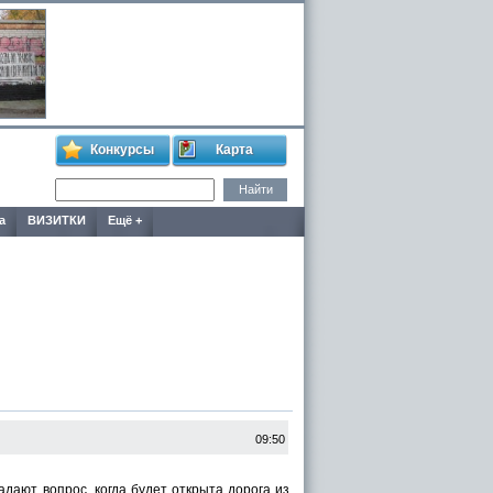
Конкурсы
Карта
а
ВИЗИТКИ
Ещё +
09:50
дают вопрос, когда будет открыта дорога из