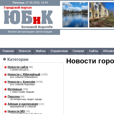
Пятница
, 07.08.2026, 18:49
Кнопки авторизации / регистрации
Главная
Новости
Файлы
Справочная
Галерея
Сайты
Объявл
Новости гор
Категории
Новости сайта
[96]
о жизни ресурса...
Новости г. Юбилейный
[1383]
все события Юбилейного
Новости г. Королёв
[4706]
все события Королёва
Интервью
[209]
с известными людьми
Персона
[44]
об интересных людях города
Афиши и расписания
[121]
мероприятий и событий
Новости МО
[23]