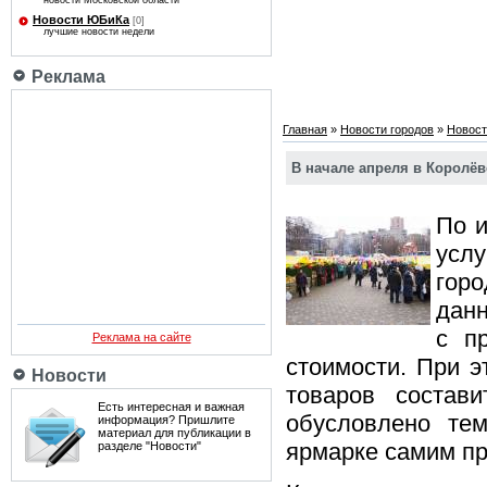
новости Московской области
Новости ЮБиКа
[0]
лучшие новости недели
Реклама
Главная
»
Новости городов
»
Новост
В начале апреля в Королё
По и
услу
горо
данн
с п
Реклама на сайте
стоимости. При э
Новости
товаров состав
Есть интересная и важная
обусловлено тем
информация? Пришлите
материал для публикации в
ярмарке самим пр
разделе "Новости"