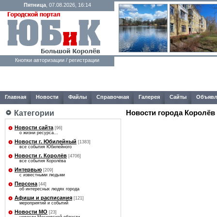
Пятница
, 07.08.2026, 16:14
Кнопки авторизации / регистрации
Главная
Новости
Файлы
Справочная
Галерея
Сайты
Объявл
Новости города Королёв
Категории
Новости сайта
[96]
о жизни ресурса...
Новости г. Юбилейный
[1383]
все события Юбилейного
Новости г. Королёв
[4706]
все события Королёва
Интервью
[209]
с известными людьми
Персона
[44]
об интересных людях города
Афиши и расписания
[121]
мероприятий и событий
Новости МО
[23]