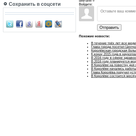
omForm">
Сохранить в соцсети
Войдите:
Отправить
Похожие новости:
В течение трёх лет все мед
Глава города посетил Центр
Королёвская городская бол
К концу 2015 года в наукогр
В 2016 году в сфере здраво
В 2016 году планируется мо
В Королёве на повестку дня
В Королёве начались работ
Глава Королёва поручил уст
В Королёве состоится меся