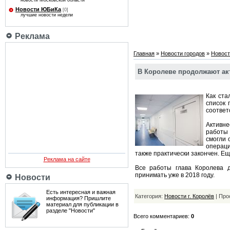
новости Московской области
Новости ЮБиКа
[0]
лучшие новости недели
Реклама
Главная
»
Новости городов
»
Новост
В Королеве продолжают ак
Как ста
список 
соответ
Активне
работы 
смогли 
операци
также практически закончен. Е
Реклама на сайте
Все работы глава Королева д
принимать уже в 2018 году.
Новости
Есть интересная и важная
Категория:
Новости г. Королёв
| Про
информация? Пришлите
материал для публикации в
разделе "Новости"
Всего комментариев:
0