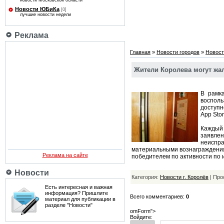
новости Московской области
Новости ЮБиКа
[0]
лучшие новости недели
Реклама
Главная
»
Новости городов
»
Новост
Жители Королева могут жа
В рамк
восполь
доступн
App Sto
Каждый 
заявлен
неиспр
материальными вознаграждениям
Реклама на сайте
победителем по активности по 
Новости
Категория:
Новости г. Королёв
| Про
Есть интересная и важная
информация? Пришлите
Всего комментариев:
0
материал для публикации в
разделе "Новости"
omForm">
Войдите: