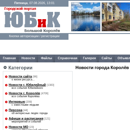
Пятница
, 07.08.2026, 13:01
Кнопки авторизации / регистрации
Главная
Новости
Файлы
Справочная
Галерея
Сайты
Объявл
Новости города Королёв
Категории
Новости сайта
[96]
о жизни ресурса...
Новости г. Юбилейный
[1383]
все события Юбилейного
Новости г. Королёв
[4706]
все события Королёва
Интервью
[209]
с известными людьми
Персона
[44]
об интересных людях города
Афиши и расписания
[121]
мероприятий и событий
Новости МО
[23]