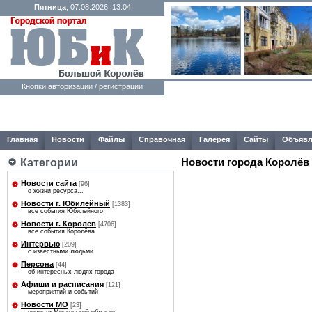
Пятница
, 07.08.2026, 13:04
Кнопки авторизации / регистрации
Главная
Новости
Файлы
Справочная
Галерея
Сайты
Объявл
Новости города Королёв
Категории
Новости сайта
[96]
о жизни ресурса...
Новости г. Юбилейный
[1383]
все события Юбилейного
Новости г. Королёв
[4706]
все события Королёва
Интервью
[209]
с известными людьми
Персона
[44]
об интересных людях города
Афиши и расписания
[121]
мероприятий и событий
Новости МО
[23]