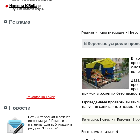
новости Московской области
Новости ЮБиКа
[0]
лучшие новости недели
Реклама
Главная
»
Новости городов
»
Новост
В Королеве устроили пров
В со
пров
учас
под 
Дава
про
преп
прямой угрозой их безопасност
Реклама на сайте
Проведенные проверки выявили 
нарушая санитарные нормы. Ка
Новости
Есть интересная и важная
Категория:
Новости г. Королёв
| Про
информация? Пришлите
материал для публикации в
разделе "Новости"
Всего комментариев:
0