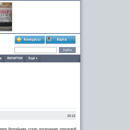
Конкурсы
Карта
а
ВИЗИТКИ
Ещё +
20:13
дрея Воробьева стало посещение городской