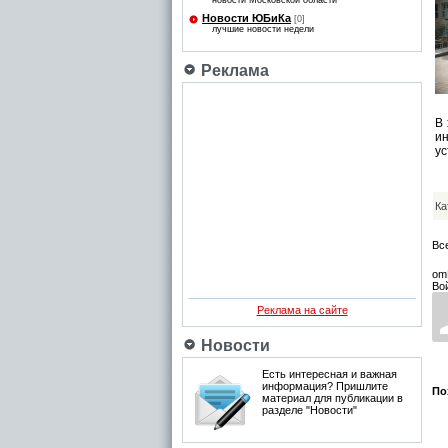
новости Московской области
Новости ЮБиКа
[0]
лучшие новости недели
Реклама
В 
и
ус
Ка
Вс
om
Во
Реклама на сайте
Новости
Есть интересная и важная
информация? Пришлите
По
материал для публикации в
разделе "Новости"