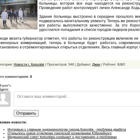
больницы, которая все еще находится на реконстру
Проведение работ контролирует лично Александр Ходы
Здание больницы выстроено в середине прошлого век
подвергалось капитальному ремонту. Теперь же реконст
все работы выполняются качественно. За это Коро
удостоился попадания в список городов-лидеров реал
ходе визита губернатор отметил, что работы по реконструкции включили не
нженерных коммуникаций, теперь в больнице будет работать современно
тановлено в отремонтированных открытых отделениях. Весь главный корпус б
тегория:
Новости г. Королёв
| Просмотров: 948 | Добавил:
Джин
|
Рейтинг:
0.0
/
0
его комментариев:
0
Form">
йдите:
Отправить
хожие новости:
Интервью с главным эндокринологом города Королёв - проблема диабета
Открылось новое отделение городской поликлиники Юбилейного
Медицинский совет Королёва сообщает о достижениях и проблемах