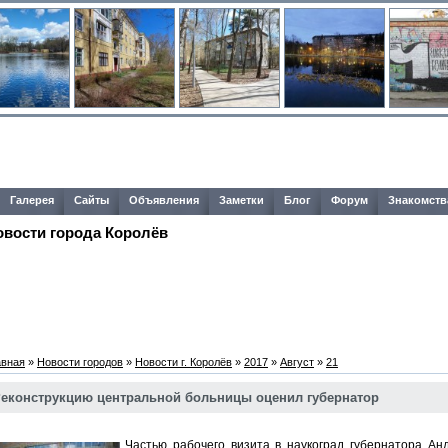
Галерея
Сайты
Объявления
Заметки
Блог
Форум
Знакомств
овости города Королёв
авная
»
Новости городов
»
Новости г. Королёв
»
2017
»
Август
»
21
еконструкцию центральной больницы оценил губернатор
Частью рабочего визита в наукоград губернатора Ан