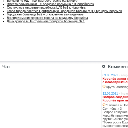
Болезни не ждут. Как нам обустроить больницу?
Вместо поликлиники - «Городская больница г. Юбилейного»
Состоялось открытие пищеблока ЦГБ №1 г. Королёва
Глава города посетил Центральную Городскую Больницу (ЦГБ): ждём перемен
Городская больница №2 – отключение вынужденное
Взгляд из министерского кресла на медицину Королёва
День донора в Центральной городской больнице № 1
Чат
Коммента
09.05.2021
-
serg
Королёв занял 
с благоприятно
Круто! Желаю у
12.03.2021
-
inva
Вопрос создани
Королёв практи
"Главная » Нов
Сентябрь » 3
Вопрос создания
Королёв практич
Круто! Сейчас уж
"Точки роста Кор
высокотехнологи