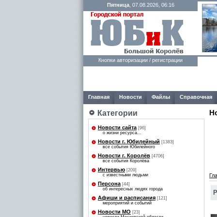
Пятница
, 07.08.2026, 06:16
Кнопки авторизации / регистрации
Главная
Новости
Файлы
Справочная
Н
Категории
Новости сайта
[96]
о жизни ресурса...
Новости г. Юбилейный
[1383]
все события Юбилейного
Новости г. Королёв
[4706]
все события Королёва
Интервью
[209]
с известными людьми
Гл
Персона
[44]
об интересных людях города
Р
Афиши и расписания
[121]
мероприятий и событий
Новости МО
[23]