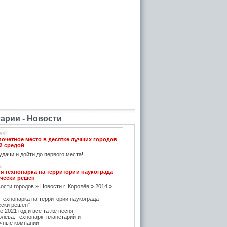
рии - Новости
esl
почетное место в десятке лучших городов
й средой
дачи и дойти до первого места!
s
я технопарка на территории наукограда
чески решён
ости городов » Новости г. Королёв » 2014 »
 технопарка на территории наукограда
ески решён"
е 2021 год и все та же песня:
олева: технопарк, планетарий и
чные компании