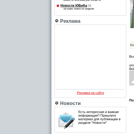
новости Московской области
Новости ЮБиКа
[0]
лучшие новости недели
Реклама
Ка
Вс
om
Во
Реклама на сайте
По
Новости
Есть интересная и важная
информация? Пришлите
материал для публикации в
разделе "Новости"