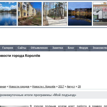
Галерея
Сайты
Объявления
Заметки
Блог
Форум
Знакомств
овости города Королёв
авная
»
Новости городов
»
Новости г. Королёв
»
2017
»
Август
»
28
ромежуточные итоги программы «Мой подъезд»
В городе полным ходом идет работа в рамках пр