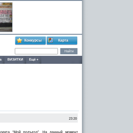
Конкурсы
Карта
а
ВИЗИТКИ
Ещё +
23:20
оекта “Мой подъезд”. На данный момент