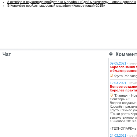
8 октября в наукограде пройдет эко-марафон «Сдай макулатуру – спаси дерево!»
В Королёве пройдет массовый марафон «Кроссе наций-2015»
Чат
Коммента
09.05.2021
-
serg
Королёв занял 
с благоприятно
Круто! Желаю у
12.03.2021
-
inva
Вопрос создани
Королёв практи
"Главная » Нов
Сентябрь » 3
Вопрос создания
Королёв практич
Круто! Сейчас уж
"Точки роста Кор
высокотехнологи
16 ноября 2018 в 
«ТЕХНОПАРК» в К
24.02.2021
-
petr