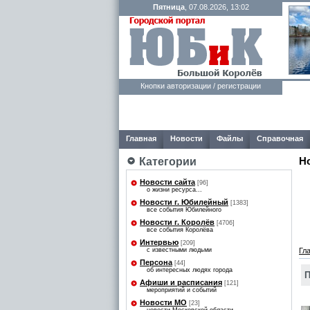
Пятница
, 07.08.2026, 13:02
Кнопки авторизации / регистрации
Главная
Новости
Файлы
Справочная
Н
Категории
Новости сайта
[96]
о жизни ресурса...
Новости г. Юбилейный
[1383]
все события Юбилейного
Новости г. Королёв
[4706]
все события Королёва
Интервью
[209]
с известными людьми
Гл
Персона
[44]
об интересных людях города
П
Афиши и расписания
[121]
мероприятий и событий
Новости МО
[23]