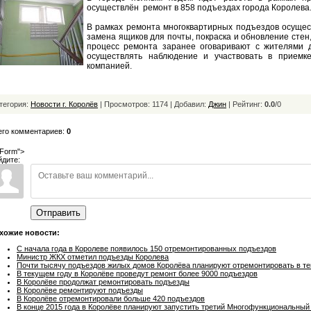
осуществлён ремонт в 858 подъездах города Королева
В рамках ремонта многоквартирных подъездов осущест
замена ящиков для почты, покраска и обновление стен
процесс ремонта заранее оговаривают с жителями 
осуществлять наблюдение и участвовать в приемк
компанией.
тегория:
Новости г. Королёв
| Просмотров: 1174 | Добавил:
Джин
|
Рейтинг:
0.0
/
0
его комментариев:
0
Form">
йдите:
Отправить
хожие новости:
С начала года в Королеве появилось 150 отремонтированных подъездов
Министр ЖКХ отметил подъезды Королева
Почти тысячу подъездов жилых домов Королёва планируют отремонтировать в т
В текущем году в Королёве проведут ремонт более 9000 подъездов
В Королёве продолжат ремонтировать подъезды
В Королёве ремонтируют подъезды
В Королёве отремонтировали больше 420 подъездов
В конце 2015 года в Королёве планируют запустить третий Многофункциональный