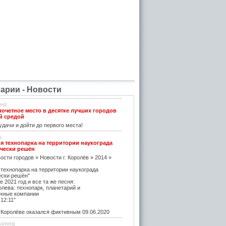
рии - Новости
esl
почетное место в десятке лучших городов
й средой
дачи и дойти до первого места!
s
я технопарка на территории наукограда
чески решён
ости городов » Новости г. Королёв » 2014 »
 технопарка на территории наукограда
ески решён"
е 2021 год и все та же песня:
олева: технопарк, планетарий и
чные компании
12:11"
оролёве оказался фиктивным 09.06.2020
konng