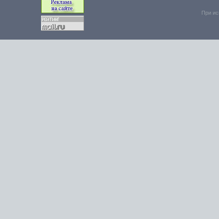
При ис