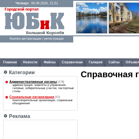
Четверг
, 06.08.2026, 21:51
Кнопки авторизации / регистрации
Главная
Новости
Файлы
Справочная
Галерея
Сайты
Объявл
Справочная 
Категории
Административные органы
[178]
администрация, комитеты и управления,
силовые, избирательные участки, паспортные
столы
Социальные организации
[57]
благотворительные организации, социальные
объединения
Реклама