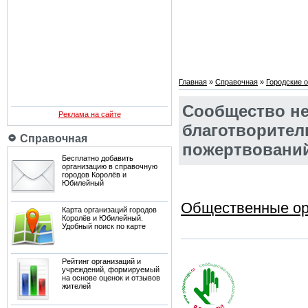
Главная
»
Справочная
»
Городские 
Сообщество не
Реклама на сайте
благотворител
Справочная
пожертвовани
Бесплатно добавить
организацию в справочную
городов Королёв и
Юбилейный
Общественные ор
Карта организаций городов
Королёв и Юбилейный.
Удобный поиск по карте
Рейтинг организаций и
учреждений, формируемый
на основе оценок и отзывов
жителей