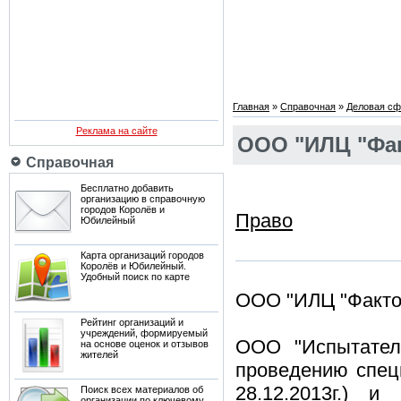
Главная
»
Справочная
»
Деловая сф
Реклама на сайте
ООО "ИЛЦ "Фа
Справочная
Бесплатно добавить
организацию в справочную
городов Королёв и
Право
Юбилейный
Карта организаций городов
Королёв и Юбилейный.
Удобный поиск по карте
ООО "ИЛЦ "Факто
Рейтинг организаций и
учреждений, формируемый
ООО "Испытател
на основе оценок и отзывов
жителей
проведению спец
28.12.2013г.) и
Поиск всех материалов об
организации по ключевому