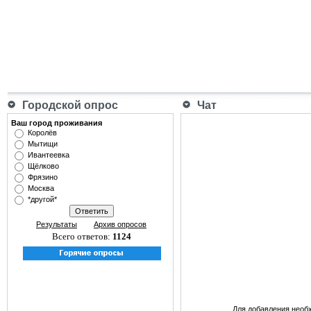
Городской опрос
Чат
Ваш город проживания
Королёв
Мытищи
Ивантеевка
Щёлково
Фрязино
Москва
*другой*
Результаты
Архив опросов
Всего ответов:
1124
Для добавления необ