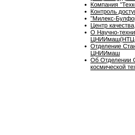
Компания "Техк
Контроль досту
"Милекс-Булфор
Центр качества
О Научно-техни
ЦНИИмаш(НТЦ-
Отделение Стан
ЦНИИмаш
Об Отделении С
космической те