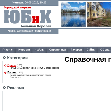
Четверг
, 06.08.2026, 10:26
Кнопки авторизации / регистрации
Главная
Новости
Файлы
Справочная
Галерея
Сайты
Объявл
Справочная 
Категории
Право
[133]
нотариусы, юридические услуги, страхование
Бизнес
[297]
аудит-бухгалтерия и консалтинг, банки,
банкоматы
Реклама