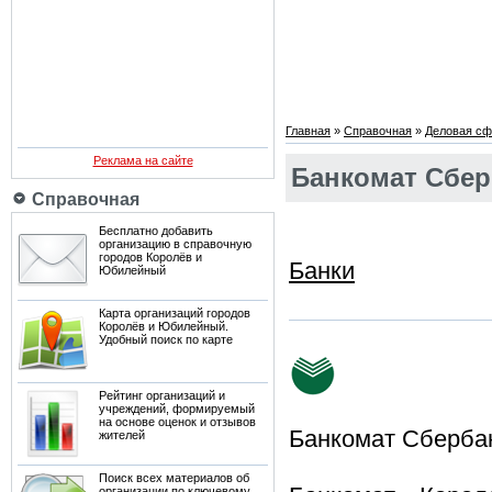
Главная
»
Справочная
»
Деловая сф
Реклама на сайте
Банкомат Сбер
Справочная
Бесплатно добавить
организацию в справочную
городов Королёв и
Банки
Юбилейный
Карта организаций городов
Королёв и Юбилейный.
Удобный поиск по карте
Рейтинг организаций и
учреждений, формируемый
на основе оценок и отзывов
Банкомат Сберба
жителей
Поиск всех материалов об
организации по ключевому