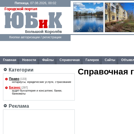
Пятница
, 07.08.2026, 00:02
Кнопки авторизации / регистрации
Главная
Новости
Файлы
Справочная
Галерея
Сайты
Объявл
Справочная 
Категории
Право
[133]
нотариусы, юридические услуги, страхование
Бизнес
[297]
аудит-бухгалтерия и консалтинг, банки,
банкоматы
Реклама