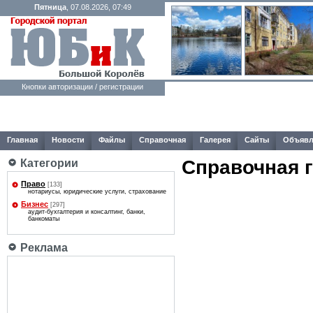
Пятница
, 07.08.2026, 07:49
Кнопки авторизации / регистрации
Главная
Новости
Файлы
Справочная
Галерея
Сайты
Объявл
Справочная 
Категории
Право
[133]
нотариусы, юридические услуги, страхование
Бизнес
[297]
аудит-бухгалтерия и консалтинг, банки,
банкоматы
Реклама