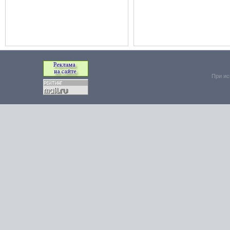
При ис