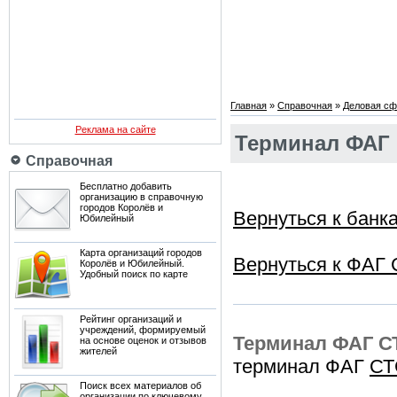
Главная
»
Справочная
»
Деловая сф
Реклама на сайте
Терминал ФАГ 
Справочная
Бесплатно добавить
организацию в справочную
городов Королёв и
Вернуться к банк
Юбилейный
Карта организаций городов
Вернуться к ФАГ
Королёв и Юбилейный.
Удобный поиск по карте
Рейтинг организаций и
учреждений, формируемый
Терминал ФАГ С
на основе оценок и отзывов
жителей
терминал ФАГ
СТ
Поиск всех материалов об
организации по ключевому