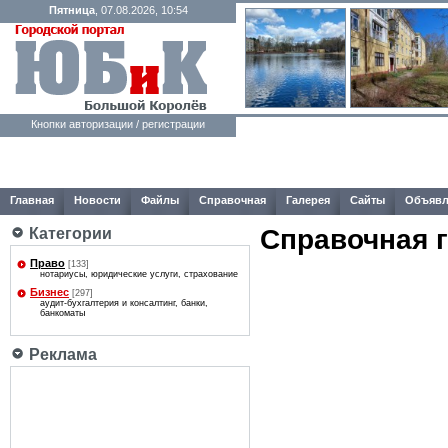
Пятница
, 07.08.2026, 10:54
Кнопки авторизации / регистрации
Главная
Новости
Файлы
Справочная
Галерея
Сайты
Объявл
Справочная 
Категории
Право
[133]
нотариусы, юридические услуги, страхование
Бизнес
[297]
аудит-бухгалтерия и консалтинг, банки,
банкоматы
Реклама