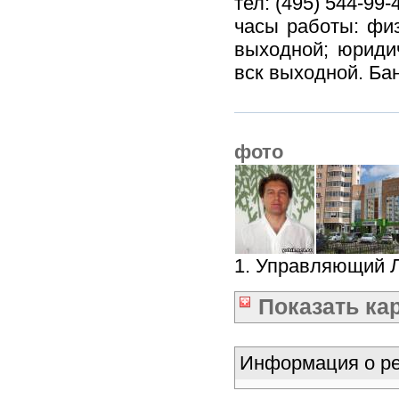
тел: (495) 544-99-
часы работы: физи
выходной; юридич
вск выходной. Бан
фото
1. Управляющий Л
Показать
ка
Информация о ре