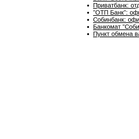
Приватбанк: от
"ОТП Банк": оф
Собинбанк: оф
Банкомат "Соби
Пункт обмена 