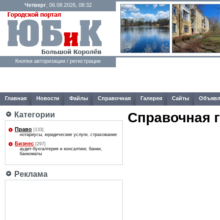
Четверг
, 06.08.2026, 08:32
Кнопки авторизации / регистрации
Главная
Новости
Файлы
Справочная
Галерея
Сайты
Объявл
Справочная 
Категории
Право
[133]
нотариусы, юридические услуги, страхование
Бизнес
[297]
аудит-бухгалтерия и консалтинг, банки,
банкоматы
Реклама