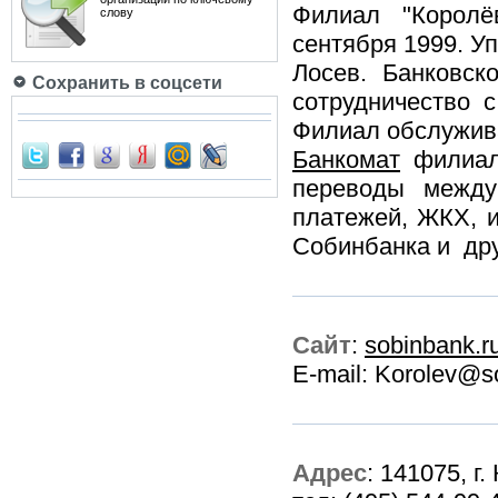
Филиал "Королё
слову
сентября 1999. У
Лосев. Банковск
Сохранить в соцсети
сотрудничество 
Филиал обслужива
Банкомат
филиала
переводы между
платежей, ЖКХ, и
Собинбанка и дру
Сайт
:
sobinbank.r
E-mail: Korolev@s
Адрес
: 141075, г.