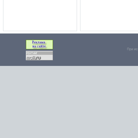
При ис