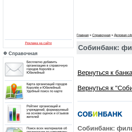
Главная
»
Справочная
»
Деловая сф
Реклама на сайте
Собинбанк: фи
Справочная
Бесплатно добавить
организацию в справочную
городов Королёв и
Вернуться к банк
Юбилейный
Карта организаций городов
Вернуться к "Соб
Королёв и Юбилейный.
Удобный поиск по карте
Рейтинг организаций и
учреждений, формируемый
на основе оценок и отзывов
жителей
Собинбанк: фили
Поиск всех материалов об
организации по ключевому