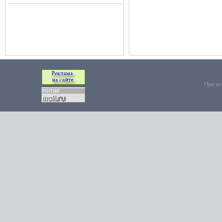
При ис