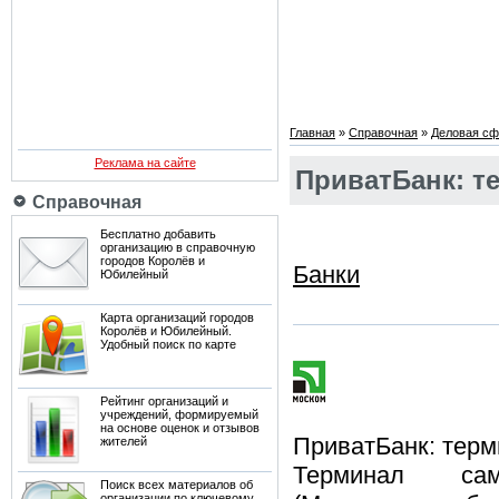
Главная
»
Справочная
»
Деловая сф
Реклама на сайте
ПриватБанк: т
Справочная
Бесплатно добавить
организацию в справочную
городов Королёв и
Банки
Юбилейный
Карта организаций городов
Королёв и Юбилейный.
Удобный поиск по карте
Рейтинг организаций и
учреждений, формируемый
на основе оценок и отзывов
ПриватБанк: тер
жителей
Терминал с
Поиск всех материалов об
организации по ключевому