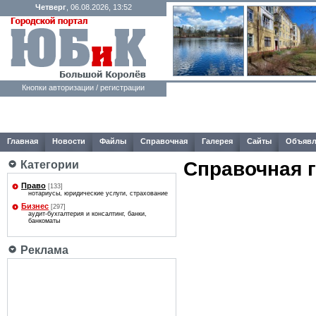
Четверг
, 06.08.2026, 13:52
Кнопки авторизации / регистрации
Главная
Новости
Файлы
Справочная
Галерея
Сайты
Объявл
Справочная 
Категории
Право
[133]
нотариусы, юридические услуги, страхование
Бизнес
[297]
аудит-бухгалтерия и консалтинг, банки,
банкоматы
Реклама