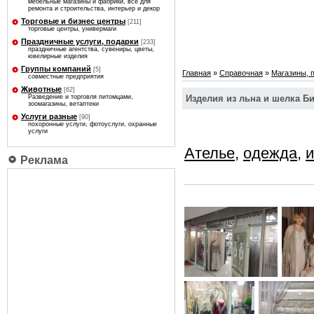
мебельные магазины и фабрики, все для
ремонта и строительства, интерьер и декор
Торговые и бизнес центры
[211]
торговые центры, универмаги
Праздничные услуги, подарки
[233]
праздничные агентства, сувениры, цветы,
ювелирные изделия
Группы компаний
[5]
Главная
»
Справочная
»
Магазины, 
совместные предприятия
Животные
[62]
Изделия из льна и шелка Би
Разведение и торговля питомцами,
зоомагазины, ветаптеки
Услуги разные
[90]
похоронные услуги, фотоуслуги, охранные
услуги
Ателье
,
одежда
,
и
Реклама