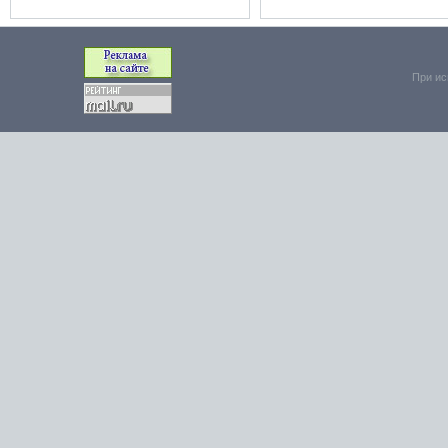
При ис