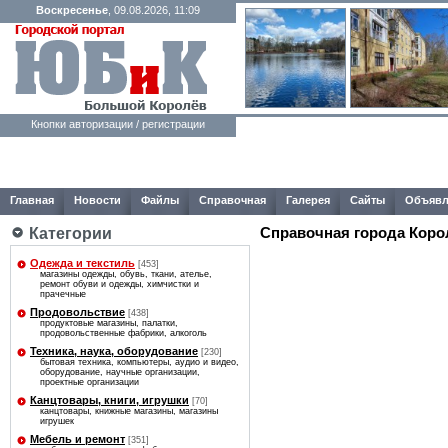
Воскресенье
, 09.08.2026, 11:09
Кнопки авторизации / регистрации
Главная
Новости
Файлы
Справочная
Галерея
Сайты
Объявл
Справочная города Коро
Категории
Одежда и текстиль
[453]
магазины одежды, обувь, ткани, ателье,
ремонт обуви и одежды, химчистки и
прачечные
Продовольствие
[438]
продуктовые магазины, палатки,
продовольственные фабрики, алкоголь
Техника, наука, оборудование
[230]
бытовая техника, компьютеры, аудио и видео,
оборудование, научные организации,
проектные организации
Канцтовары, книги, игрушки
[70]
канцтовары, книжные магазины, магазины
игрушек
Мебель и ремонт
[351]