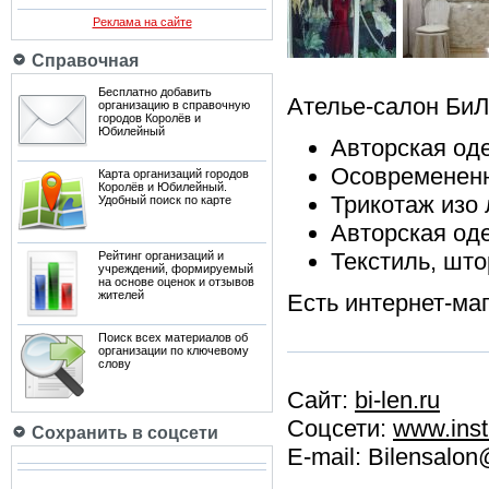
Реклама на сайте
Справочная
Бесплатно добавить
Ателье-салон Би
организацию в справочную
городов Королёв и
Юбилейный
Авторская од
Осовремененн
Карта организаций городов
Королёв и Юбилейный.
Трикотаж изо 
Удобный поиск по карте
Авторская од
Текстиль, што
Рейтинг организаций и
учреждений, формируемый
на основе оценок и отзывов
жителей
Есть интернет-маг
Поиск всех материалов об
организации по ключевому
слову
Сайт:
bi-len.ru
Соцсети:
www.inst
Сохранить в соцсети
E-mail: Bilensalo