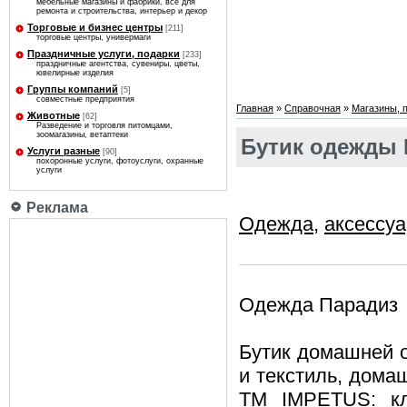
мебельные магазины и фабрики, все для
ремонта и строительства, интерьер и декор
Торговые и бизнес центры
[211]
торговые центры, универмаги
Праздничные услуги, подарки
[233]
праздничные агентства, сувениры, цветы,
ювелирные изделия
Группы компаний
[5]
совместные предприятия
Главная
»
Справочная
»
Магазины, 
Животные
[62]
Разведение и торговля питомцами,
зоомагазины, ветаптеки
Бутик одежды 
Услуги разные
[90]
похоронные услуги, фотоуслуги, охранные
услуги
Реклама
Одежда
,
аксессу
Одежда Парадиз
Бутик домашней 
и текстиль, дома
ТМ IMPETUS: кл