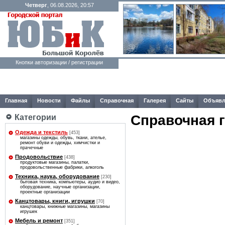
Четверг
, 06.08.2026, 20:57
Кнопки авторизации / регистрации
Главная
Новости
Файлы
Справочная
Галерея
Сайты
Объявл
Справочная 
Категории
Одежда и текстиль
[453]
магазины одежды, обувь, ткани, ателье,
ремонт обуви и одежды, химчистки и
прачечные
Продовольствие
[438]
продуктовые магазины, палатки,
продовольственные фабрики, алкоголь
Техника, наука, оборудование
[230]
бытовая техника, компьютеры, аудио и видео,
оборудование, научные организации,
проектные организации
Канцтовары, книги, игрушки
[70]
канцтовары, книжные магазины, магазины
игрушек
Мебель и ремонт
[351]