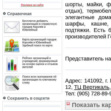
шорты, майки, ф
Реклама на сайте
отдых), термобе
Справочная
элегантные дом
Бесплатно добавить
шарфы, кашне, 
организацию в справочную
городов Королёв и
подтяжки. Есть 
Юбилейный
производителей Г
Карта организаций городов
Королёв и Юбилейный.
Удобный поиск по карте
Представитель н
Рейтинг организаций и
учреждений, формируемый
на основе оценок и отзывов
жителей
Поиск всех материалов об
Адрес: 141092, г.
организации по ключевому
слову
12,
ТЦ Вертикаль
Тел: (905) 728-89-
Сохранить в соцсети
Показать
ка