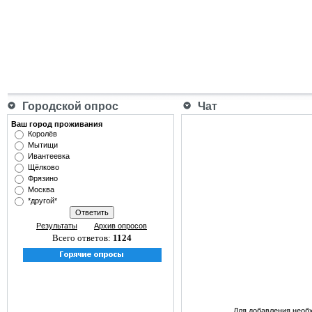
Городской опрос
Чат
Ваш город проживания
Королёв
Мытищи
Ивантеевка
Щёлково
Фрязино
Москва
*другой*
Результаты
Архив опросов
Всего ответов:
1124
Для добавления необ