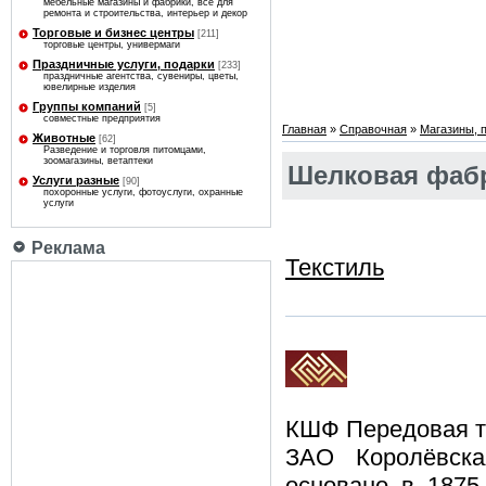
мебельные магазины и фабрики, все для
ремонта и строительства, интерьер и декор
Торговые и бизнес центры
[211]
торговые центры, универмаги
Праздничные услуги, подарки
[233]
праздничные агентства, сувениры, цветы,
ювелирные изделия
Группы компаний
[5]
совместные предприятия
Главная
»
Справочная
»
Магазины, 
Животные
[62]
Разведение и торговля питомцами,
зоомагазины, ветаптеки
Шелковая фабр
Услуги разные
[90]
похоронные услуги, фотоуслуги, охранные
услуги
Реклама
Текстиль
КШФ Передовая т
ЗАО Королёвска
основано в 1875