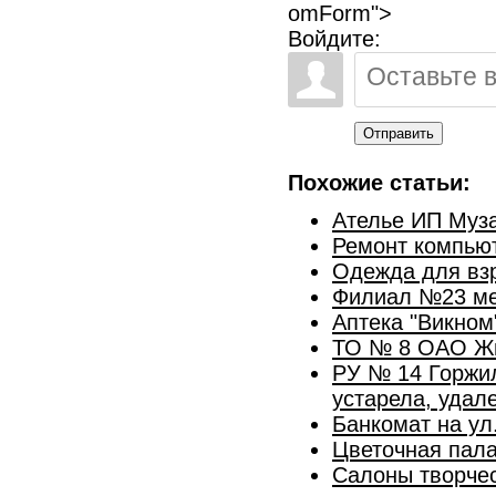
omForm">
Войдите:
Отправить
Похожие статьи:
Ателье ИП Муза
Ремонт компью
Одежда для вз
Филиал №23 ме
Аптека "Викном
ТО № 8 ОАО Ж
РУ № 14 Горжи
устарела, удал
Банкомат на ул
Цветочная пала
Салоны творчес