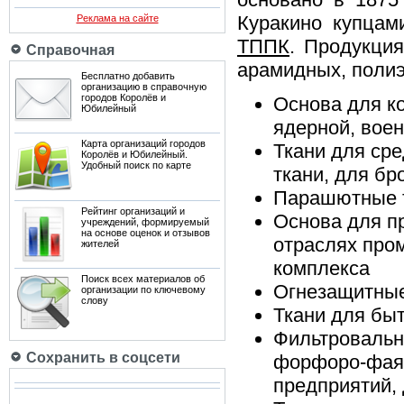
Куракино купца
Реклама на сайте
ТППК
. Продукция
Справочная
арамидных, полиэ
Бесплатно добавить
организацию в справочную
городов Королёв и
Основа для к
Юбилейный
ядерной, воен
Карта организаций городов
Ткани для ср
Королёв и Юбилейный.
Удобный поиск по карте
ткани, для бро
Парашютные 
Рейтинг организаций и
Основа для п
учреждений, формируемый
на основе оценок и отзывов
отраслях про
жителей
комплекса
Поиск всех материалов об
Огнезащитные
организации по ключевому
слову
Ткани для бы
Фильтровальн
Сохранить в соцсети
форфоро-фаян
предприятий,