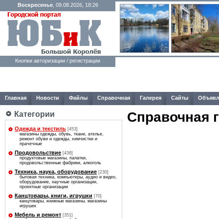
Воскресенье
, 09.08.2026, 18:26
Кнопки авторизации / регистрации
Главная
Новости
Файлы
Справочная
Галерея
Сайты
Объявл
Справочная 
Категории
Одежда и текстиль
[453]
магазины одежды, обувь, ткани, ателье,
ремонт обуви и одежды, химчистки и
прачечные
Продовольствие
[438]
продуктовые магазины, палатки,
продовольственные фабрики, алкоголь
Техника, наука, оборудование
[230]
бытовая техника, компьютеры, аудио и видео,
оборудование, научные организации,
проектные организации
Канцтовары, книги, игрушки
[70]
канцтовары, книжные магазины, магазины
игрушек
Мебель и ремонт
[351]