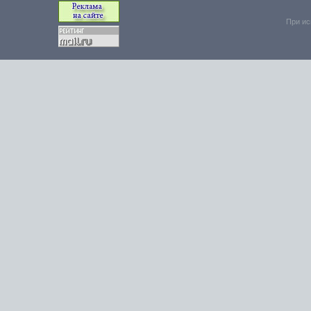
При ис