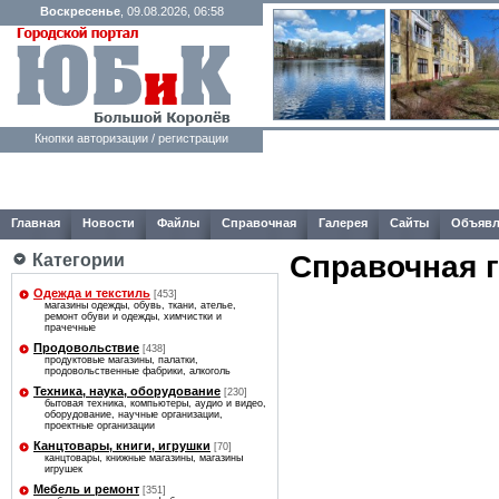
Воскресенье
, 09.08.2026, 06:58
Кнопки авторизации / регистрации
Главная
Новости
Файлы
Справочная
Галерея
Сайты
Объявл
Справочная 
Категории
Одежда и текстиль
[453]
магазины одежды, обувь, ткани, ателье,
ремонт обуви и одежды, химчистки и
прачечные
Продовольствие
[438]
продуктовые магазины, палатки,
продовольственные фабрики, алкоголь
Техника, наука, оборудование
[230]
бытовая техника, компьютеры, аудио и видео,
оборудование, научные организации,
проектные организации
Канцтовары, книги, игрушки
[70]
канцтовары, книжные магазины, магазины
игрушек
Мебель и ремонт
[351]