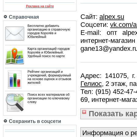
Реклама на сайте
Сайт:
alpex.su
Справочная
Соцсети:
vk.com/a
Бесплатно добавить
организацию в справочную
E-mail: опт alpe
городов Королёв и
Юбилейный
интернет-мага
gane13@yandex.r
Карта организаций городов
Королёв и Юбилейный.
Удобный поиск по карте
Рейтинг организаций и
Адрес: 141075, г
учреждений, формируемый
на основе оценок и отзывов
Гелиос
, 2 этаж, п
жителей
Тел: (915) 452-47-
Поиск всех материалов об
69, интернет-магаз
организации по ключевому
слову
Показать
ка
Сохранить в соцсети
Информация о ре