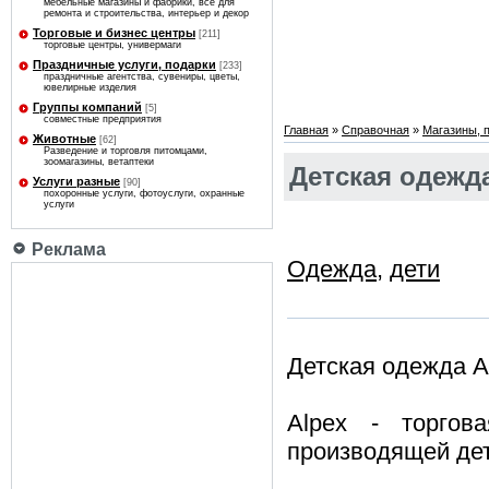
мебельные магазины и фабрики, все для
ремонта и строительства, интерьер и декор
Торговые и бизнес центры
[211]
торговые центры, универмаги
Праздничные услуги, подарки
[233]
праздничные агентства, сувениры, цветы,
ювелирные изделия
Группы компаний
[5]
совместные предприятия
Главная
»
Справочная
»
Магазины, 
Животные
[62]
Разведение и торговля питомцами,
зоомагазины, ветаптеки
Детская одежда
Услуги разные
[90]
похоронные услуги, фотоуслуги, охранные
услуги
Реклама
Одежда
,
дети
Детская одежда A
Alpex - торгов
производящей дет