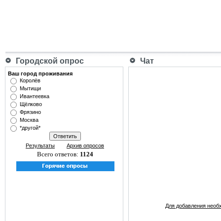
Городской опрос
Чат
Ваш город проживания
Королёв
Мытищи
Ивантеевка
Щёлково
Фрязино
Москва
*другой*
Результаты
Архив опросов
Всего ответов:
1124
Для добавления необ