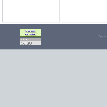
При ис