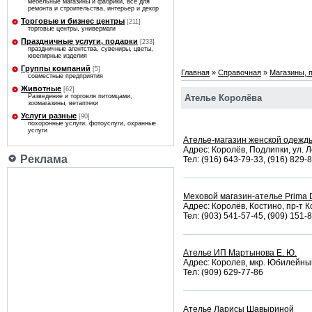
мебельные магазины и фабрики, все для
ремонта и строительства, интерьер и декор
Торговые и бизнес центры
[211]
торговые центры, универмаги
Праздничные услуги, подарки
[233]
праздничные агентства, сувениры, цветы,
ювелирные изделия
Группы компаний
[5]
Главная
»
Справочная
»
Магазины, 
совместные предприятия
Животные
[62]
Ателье Королёва
Разведение и торговля питомцами,
зоомагазины, ветаптеки
Услуги разные
[90]
похоронные услуги, фотоуслуги, охранные
услуги
Ателье-магазин женской одежд
Адрес: Королёв, Подлипки, ул. Л
Реклама
Тел: (916) 643-79-33, (916) 829-
Меховой магазин-ателье Prima
Адрес: Королёв, Костино, пр-т К
Тел: (903) 541-57-45, (909) 151-
Ателье ИП Мартынова Е. Ю.
Адрес: Королев, мкр. Юбилейный
Тел: (909) 629-77-86
Ателье Ларисы Шавыриной