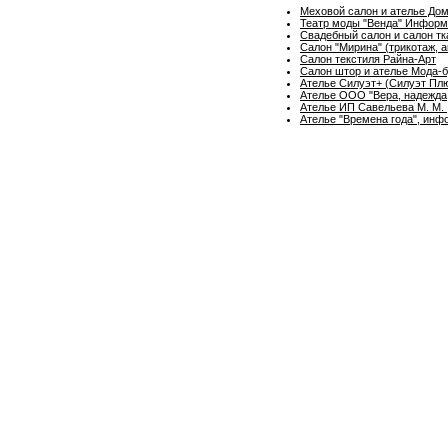
Меховой салон и ателье До
Театр моды "Венда" Информа
Свадебный салон и салон тк
Салон "Мирина" (трикотаж, а
Салон текстиля Райна-Арт
Салон штор и ателье Мода-
Ателье Силуэт+ (Силуэт Пл
Ателье ООО "Вера, надежда,
Ателье ИП Савельева М. М. 
Ателье "Времена года", инф