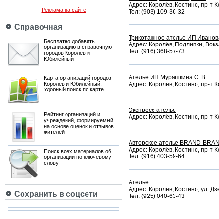
Адрес: Королёв, Костино, пр-т К
Реклама на сайте
Тел: (903) 109-36-32
Справочная
Трикотажное ателье ИП Иванова
Бесплатно добавить
Адрес: Королёв, Подлипки, Вокз
организацию в справочную
Тел: (916) 368-57-73
городов Королёв и
Юбилейный
Ателье ИП Мурашкина С. В.
Карта организаций городов
Королёв и Юбилейный.
Адрес: Королёв, Костино, пр-т К
Удобный поиск по карте
Экспресс-ателье
Рейтинг организаций и
Адрес: Королёв, Костино, пр-т К
учреждений, формируемый
на основе оценок и отзывов
жителей
Авторское ателье BRAND-BRA
Адрес: Королёв, Костино, пр-т К
Поиск всех материалов об
Тел: (916) 403-59-64
организации по ключевому
слову
Ателье
Адрес: Королёв, Костино, ул. Дз
Сохранить в соцсети
Тел: (925) 040-63-43