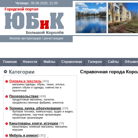
Четверг
, 06.08.2026, 21:39
Кнопки авторизации / регистрации
Главная
Новости
Файлы
Справочная
Галерея
Сайты
Объявл
Справочная города Коро
Категории
Одежда и текстиль
[453]
магазины одежды, обувь, ткани, ателье,
ремонт обуви и одежды, химчистки и
прачечные
Продовольствие
[438]
продуктовые магазины, палатки,
продовольственные фабрики, алкоголь
Техника, наука, оборудование
[230]
бытовая техника, компьютеры, аудио и видео,
оборудование, научные организации,
проектные организации
Канцтовары, книги, игрушки
[70]
канцтовары, книжные магазины, магазины
игрушек
Мебель и ремонт
[351]