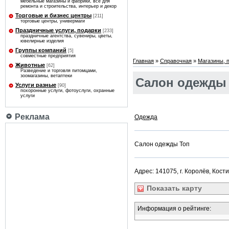
мебельные магазины и фабрики, все для
ремонта и строительства, интерьер и декор
Торговые и бизнес центры
[211]
торговые центры, универмаги
Праздничные услуги, подарки
[233]
праздничные агентства, сувениры, цветы,
ювелирные изделия
Группы компаний
[5]
совместные предприятия
Главная
»
Справочная
»
Магазины, 
Животные
[62]
Разведение и торговля питомцами,
зоомагазины, ветаптеки
Салон одежды
Услуги разные
[90]
похоронные услуги, фотоуслуги, охранные
услуги
Реклама
Одежда
Салон одежды Топ
Адрес: 141075, г. Королёв, Кост
Показать
карту
Информация о рейтинге: