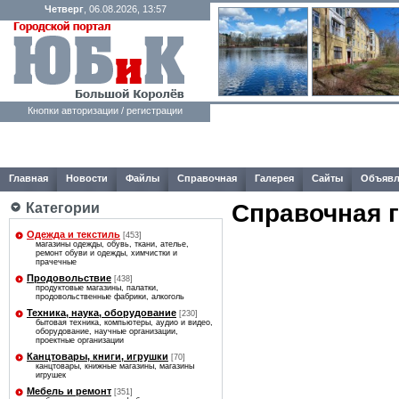
Четверг
, 06.08.2026, 13:57
Кнопки авторизации / регистрации
Главная
Новости
Файлы
Справочная
Галерея
Сайты
Объявл
Справочная 
Категории
Одежда и текстиль
[453]
магазины одежды, обувь, ткани, ателье,
ремонт обуви и одежды, химчистки и
прачечные
Продовольствие
[438]
продуктовые магазины, палатки,
продовольственные фабрики, алкоголь
Техника, наука, оборудование
[230]
бытовая техника, компьютеры, аудио и видео,
оборудование, научные организации,
проектные организации
Канцтовары, книги, игрушки
[70]
канцтовары, книжные магазины, магазины
игрушек
Мебель и ремонт
[351]