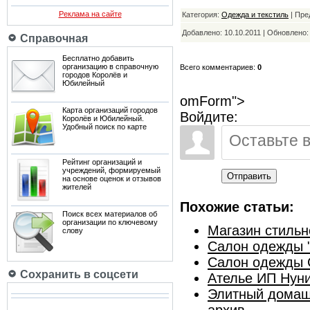
Реклама на сайте
Категория:
Одежда и текстиль
| Пре
Добавлено: 10.10.2011 | Обновлено
Справочная
Бесплатно добавить
организацию в справочную
Всего комментариев:
0
городов Королёв и
Юбилейный
omForm">
Карта организаций городов
Войдите:
Королёв и Юбилейный.
Удобный поиск по карте
Рейтинг организаций и
учреждений, формируемый
Отправить
на основе оценок и отзывов
жителей
Похожие статьи:
Поиск всех материалов об
организации по ключевому
Магазин стильн
слову
Салон одежды "
Салон одежды 
Сохранить в соцсети
Ателье ИП Нун
Элитный домашн
архив