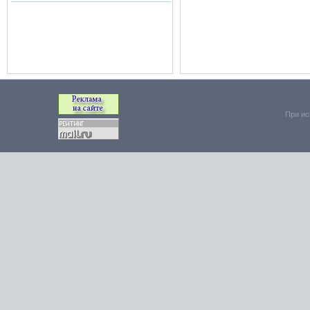
При ис