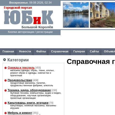
Воскресенье
, 09.08.2026, 02:34
Кнопки авторизации / регистрации
Главная
Новости
Файлы
Справочная
Галерея
Сайты
Объявл
Справочная 
Категории
Одежда и текстиль
[453]
магазины одежды, обувь, ткани, ателье,
ремонт обуви и одежды, химчистки и
прачечные
Продовольствие
[438]
продуктовые магазины, палатки,
продовольственные фабрики, алкоголь
Техника, наука, оборудование
[230]
бытовая техника, компьютеры, аудио и видео,
оборудование, научные организации,
проектные организации
Канцтовары, книги, игрушки
[70]
канцтовары, книжные магазины, магазины
игрушек
Мебель и ремонт
[351]