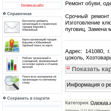
Ремонт обуви, од
Реклама на сайте
Справочная
Срочный ремонт
Бесплатно добавить
Изготовление клю
организацию в справочную
городов Королёв и
пуговиц. Замена м
Юбилейный
Карта организаций городов
Королёв и Юбилейный.
Удобный поиск по карте
Адрес: 141080, г
цоколь, Хозтовар
Рейтинг организаций и
учреждений, формируемый
на основе оценок и отзывов
жителей
Показать
ка
Поиск всех материалов об
организации по ключевому
слову
Информация о ре
Сохранить в соцсети
Категория:
Одежда и
Добавлено: 12.12.2011 | Обновлено