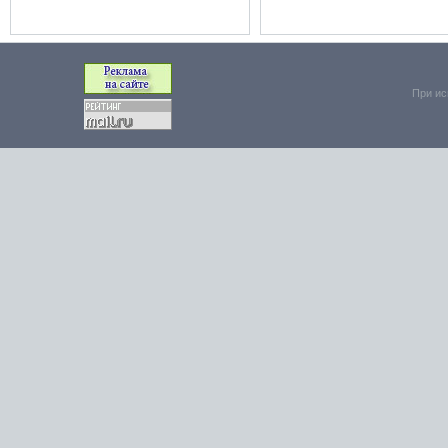
При ис