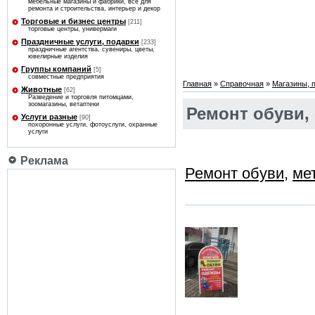
мебельные магазины и фабрики, все для
ремонта и строительства, интерьер и декор
Торговые и бизнес центры
[211]
торговые центры, универмаги
Праздничные услуги, подарки
[233]
праздничные агентства, сувениры, цветы,
ювелирные изделия
Группы компаний
[5]
совместные предприятия
Главная
»
Справочная
»
Магазины, 
Животные
[62]
Разведение и торговля питомцами,
зоомагазины, ветаптеки
Ремонт обуви,
Услуги разные
[90]
похоронные услуги, фотоуслуги, охранные
услуги
Реклама
Ремонт обуви
,
ме