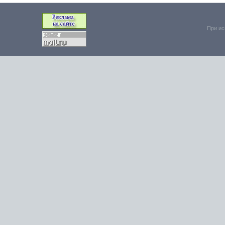
При ис