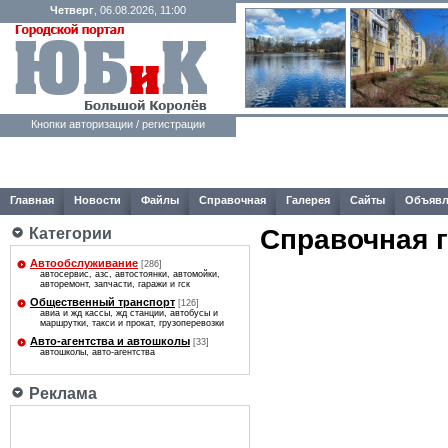
Четверг
, 06.08.2026, 11:00
Кнопки авторизации / регистрации
Главная
Новости
Файлы
Справочная
Галерея
Сайты
Объявл
Справочная 
Категории
Автообслуживание
[286]
автосервис, азс, автостоянки, автомойки,
авторемонт, запчасти, гаражи и гск
Общественный транспорт
[126]
авиа и жд кассы, жд станции, автобусы и
маршрутки, такси и прокат, грузоперевозки
Авто-агентcтва и автошколы
[33]
автошколы, авто-агентcтва
Реклама