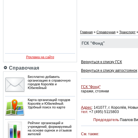
Главная
»
Справочная
»
Транспорт
ГСК "Фонд"
Реклама на сайте
Вернуться к списку ГСК
Справочная
Вернуться к списку автостоянок
Бесплатно добавить
организацию в справочную
городов Королёв и
ГСК "Фонд"
Юбилейный
гаражи, стоянки
Карта организаций городов
Королёв и Юбилейный.
Удобный поиск по карте
Адрес
:
141077, г. Королёв, Новы
тел:
+7 (495) 5115803
Председатель
Павлов Ви
Рейтинг организаций и
учреждений, формируемый
на основе оценок и отзывов
См. также:
жителей