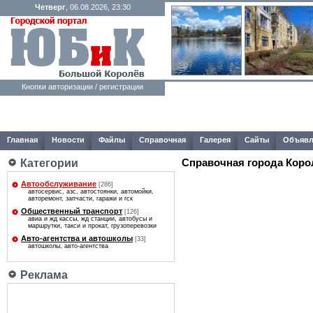
Четверг
, 06.08.2026, 23:30
Кнопки авторизации / регистрации
Главная
Новости
Файлы
Справочная
Галерея
Сайты
Объявл
Справочная города Коро
Категории
Автообслуживание
[286]
автосервис, азс, автостоянки, автомойки,
авторемонт, запчасти, гаражи и гск
Общественный транспорт
[126]
авиа и жд кассы, жд станции, автобусы и
маршрутки, такси и прокат, грузоперевозки
Авто-агентcтва и автошколы
[33]
автошколы, авто-агентcтва
Реклама