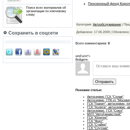
Пенсионный фонд Корол
Поиск всех материалов об
организации по ключевому
слову
Категория:
Автообслуживание
| Пре
Добавлено: 17.06.2009 | Обновлено
Сохранить в соцсети
Всего комментариев:
0
omForm">
Войдите:
Отправить
Похожие статьи:
Автосервис ГСК "Сплав"
Автосервис, ГПК от "Москви
ГСК "Гранит", автосервис, п
ГСК "Аэлита", автосервис, а
Автосервис, ГСК "Союз"
МУП "АвтоГаражстрой"
ГСК "Юпитер"
ГСК "Форт"
ГСК "Стайер"
ГСК "Спутник"