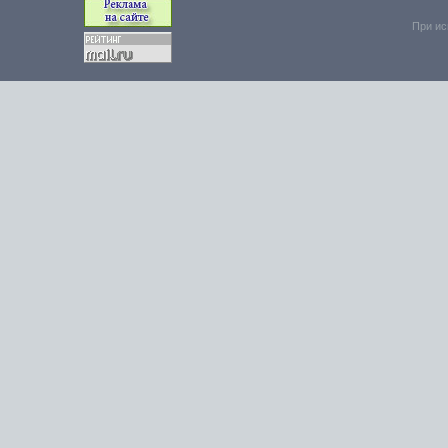
При ис