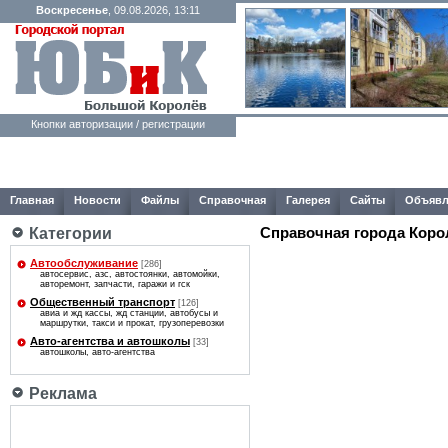
Воскресенье
, 09.08.2026, 13:11
Кнопки авторизации / регистрации
Главная
Новости
Файлы
Справочная
Галерея
Сайты
Объявл
Справочная города Коро
Категории
Автообслуживание
[286]
автосервис, азс, автостоянки, автомойки,
авторемонт, запчасти, гаражи и гск
Общественный транспорт
[126]
авиа и жд кассы, жд станции, автобусы и
маршрутки, такси и прокат, грузоперевозки
Авто-агентcтва и автошколы
[33]
автошколы, авто-агентcтва
Реклама