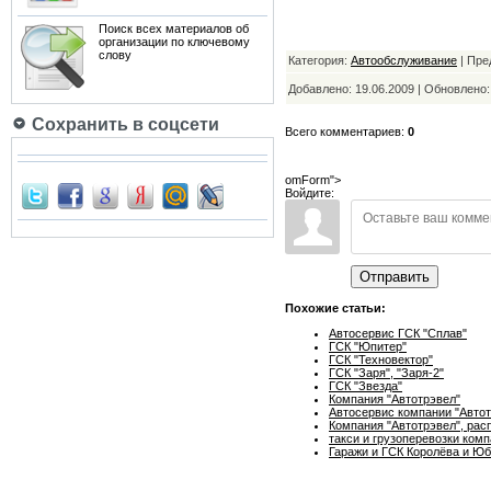
Поиск всех материалов об
организации по ключевому
слову
Категория:
Автообслуживание
| Пре
Добавлено: 19.06.2009 | Обновлено
Сохранить в соцсети
Всего комментариев:
0
omForm">
Войдите:
Отправить
Похожие статьи:
Автосервис ГСК "Сплав"
ГСК "Юпитер"
ГСК "Техновектор"
ГСК "Заря", "Заря-2"
ГСК "Звезда"
Компания "Автотрэвел"
Автосервис компании "Автот
Компания "Автотрэвел", рас
такси и грузоперевозки комп
Гаражи и ГСК Королёва и Ю