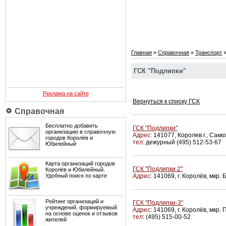
Главная
»
Справочная
»
Транспорт
ГСК "Подлипки"
Реклама на сайте
Вернуться к списку ГСК
Справочная
Бесплатно добавить
ГСК "Подлипки"
организацию в справочную
Адрес
:
141077,
Королев г., Сакко
городов Королёв и
тел
: дежурный (495) 512-53-67
Юбилейный
Карта организаций городов
ГСК "Подлипки 2"
Королёв и Юбилейный.
Удобный поиск по карте
Адрес
:
141069, г. Королёв, мкр. 
Рейтинг организаций и
ГСК "Подлипки-3"
учреждений, формируемый
Адрес
:
141069, г. Королёв, мкр.
на основе оценок и отзывов
тел
:
(495) 515-00-52
жителей