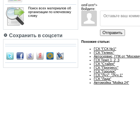
omForm">
Поиск всех материалов об
Войдите:
организации по ключевому
слову
Отправить
Сохранить в соцсети
Похожие статьи:
ГСК "ГСК №1"
ГСК "Гелиос"
Автосервис, ГПК от "Москви
ГСК Темп 1, 2, 3
ГСК "Стайер"
ГСК "Прогресс"
ГСК "Городок"
ГСК "Луч", "Луч-1"
ГСК "Лада"
Автомойка "Мойка 24"