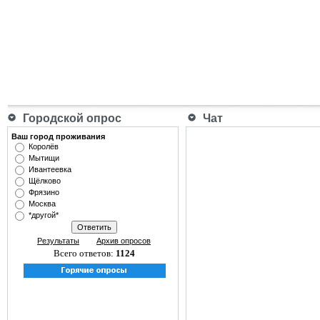
Городской опрос
Чат
Ваш город проживания
Королёв
Мытищи
Ивантеевка
Щёлково
Фрязино
Москва
*другой*
Результаты
Архив опросов
Всего ответов:
1124