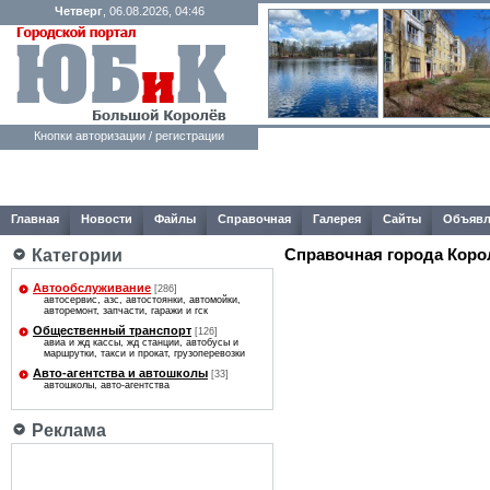
Четверг
, 06.08.2026, 04:46
Кнопки авторизации / регистрации
Главная
Новости
Файлы
Справочная
Галерея
Сайты
Объявл
Справочная города Коро
Категории
Автообслуживание
[286]
автосервис, азс, автостоянки, автомойки,
авторемонт, запчасти, гаражи и гск
Общественный транспорт
[126]
авиа и жд кассы, жд станции, автобусы и
маршрутки, такси и прокат, грузоперевозки
Авто-агентcтва и автошколы
[33]
автошколы, авто-агентcтва
Реклама