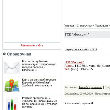
Главная
»
Справочная
»
Транспорт
ГСК "Москвич"
Реклама на сайте
Вернуться к списку ГСК
Справочная
Бесплатно добавить
ГСК "Москвич"
организацию в справочную
Адрес
:
141076, г. Королёв, Кости
городов Королёв и
тел
:
(495) 513-29-15
Юбилейный
Карта организаций городов
Королёв и Юбилейный.
Удобный поиск по карте
Категория:
Автообслуживание
| Пре
Добавлено: 03.07.2009 | Просмотро
Рейтинг организаций и
учреждений, формируемый
Всего комментариев:
0
на основе оценок и отзывов
жителей