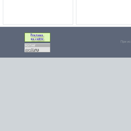
При ис