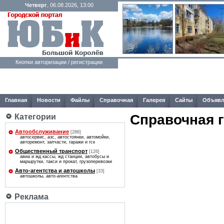
Четверг
, 06.08.2026, 13:00
Кнопки авторизации / регистрации
Главная
Новости
Файлы
Справочная
Галерея
Сайты
Объявл
Справочная 
Категории
Автообслуживание
[286]
автосервис, азс, автостоянки, автомойки,
авторемонт, запчасти, гаражи и гск
Общественный транспорт
[126]
авиа и жд кассы, жд станции, автобусы и
маршрутки, такси и прокат, грузоперевозки
Авто-агентcтва и автошколы
[33]
автошколы, авто-агентcтва
Реклама