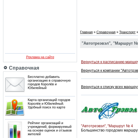
Главная
»
Справочная
»
Транспорт
"Автотреэвэл", "Маршрут №
Реклама на сайте
Вернуться к расписанию маршру
Справочная
Вернуться к компании "Автотрэв
Бесплатно добавить
организацию в справочную
городов Королёв и
Вернуться к списку всех маршру
Юбилейный
Карта организаций городов
Королёв и Юбилейный.
Удобный поиск по карте
Рейтинг организаций и
"Автотреэвэл", "Маршрут № 4
учреждений, формируемый
Большинство городских маршрут
на основе оценок и отзывов
жителей