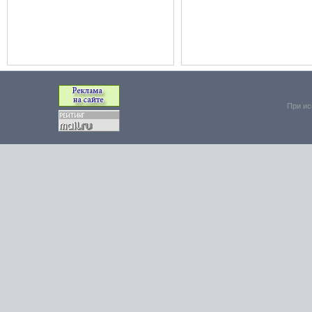
При ис