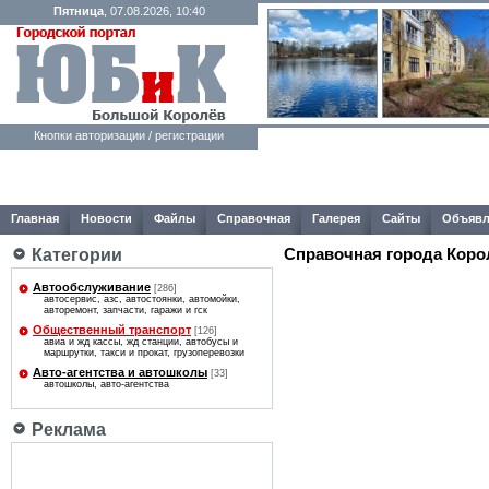
Пятница
, 07.08.2026, 10:40
Кнопки авторизации / регистрации
Главная
Новости
Файлы
Справочная
Галерея
Сайты
Объявл
Справочная города Коро
Категории
Автообслуживание
[286]
автосервис, азс, автостоянки, автомойки,
авторемонт, запчасти, гаражи и гск
Общественный транспорт
[126]
авиа и жд кассы, жд станции, автобусы и
маршрутки, такси и прокат, грузоперевозки
Авто-агентcтва и автошколы
[33]
автошколы, авто-агентcтва
Реклама