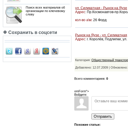
Поиск всех материалов об
ул. Силикатная - Рынок на Яузе
организации по ключевому
Адрес
: Пр.Космонавтов-пр.Коро
слову
кол-во а\м:
26 Форд
Сохранить в соцсети
Рынок на Яузе - ул. Силикатная
Адрес
: г. Королёв, Подлипки, ул
Категория:
Общественный транспор
Добавлено: 12.07.2009 | Обновлено
Всего комментариев:
0
omForm">
Войдите:
Отправить
Похожие статьи: