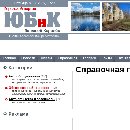
Пятница
, 07.08.2026, 02:20
Кнопки авторизации / регистрации
Главная
Новости
Файлы
Справочная
Галерея
Сайты
Объявл
Справочная 
Категории
Автообслуживание
[286]
автосервис, азс, автостоянки, автомойки,
авторемонт, запчасти, гаражи и гск
Общественный транспорт
[126]
авиа и жд кассы, жд станции, автобусы и
маршрутки, такси и прокат, грузоперевозки
Авто-агентcтва и автошколы
[33]
автошколы, авто-агентcтва
Реклама