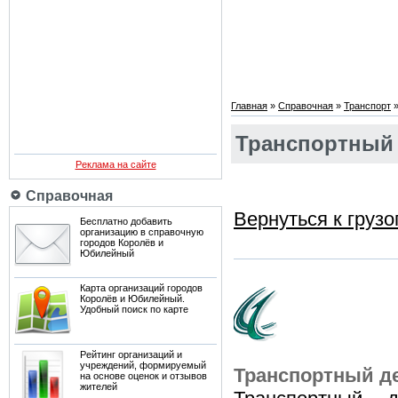
Главная
»
Справочная
»
Транспорт
Транспортный
Реклама на сайте
Справочная
Вернуться к груз
Бесплатно добавить
организацию в справочную
городов Королёв и
Юбилейный
Карта организаций городов
Королёв и Юбилейный.
Удобный поиск по карте
Рейтинг организаций и
учреждений, формируемый
Транспортный д
на основе оценок и отзывов
жителей