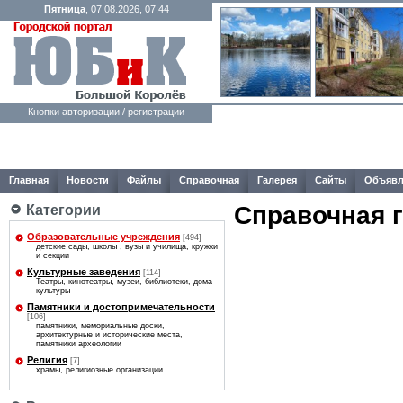
Пятница
, 07.08.2026, 07:44
Кнопки авторизации / регистрации
Главная
Новости
Файлы
Справочная
Галерея
Сайты
Объявл
Справочная 
Категории
Образовательные учреждения
[494]
детские сады, школы , вузы и училища, кружки
и секции
Культурные заведения
[114]
Театры, кинотеатры, музеи, библиотеки, дома
культуры
Памятники и достопримечательности
[106]
памятники, мемориальные доски,
архитектурные и исторические места,
памятники археологии
Религия
[7]
храмы, религиозные организации