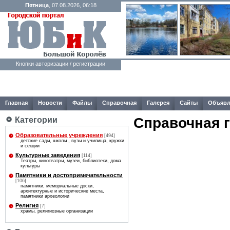
Пятница
, 07.08.2026, 06:18
Кнопки авторизации / регистрации
Главная
Новости
Файлы
Справочная
Галерея
Сайты
Объявл
Справочная 
Категории
Образовательные учреждения
[494]
детские сады, школы , вузы и училища, кружки
и секции
Культурные заведения
[114]
Театры, кинотеатры, музеи, библиотеки, дома
культуры
Памятники и достопримечательности
[106]
памятники, мемориальные доски,
архитектурные и исторические места,
памятники археологии
Религия
[7]
храмы, религиозные организации