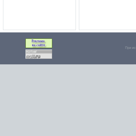
При ис