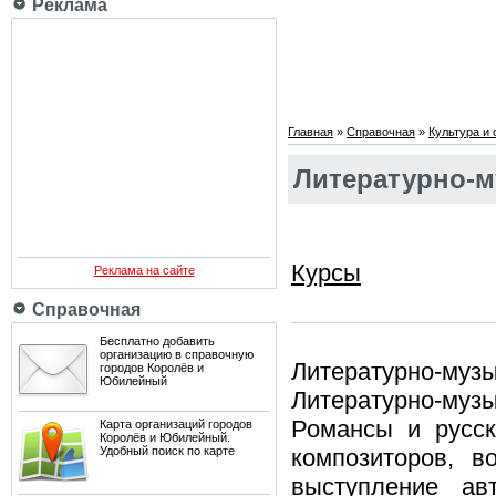
Реклама
Главная
»
Справочная
»
Культура и
Литературно-м
Курсы
Реклама на сайте
Справочная
Бесплатно добавить
организацию в справочную
Литературно-музы
городов Королёв и
Юбилейный
Литературно-му
Романсы и русск
Карта организаций городов
Королёв и Юбилейный.
Удобный поиск по карте
композиторов, в
выступление авт