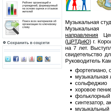
Рейтинг организаций и
учреждений, формируемый
на основе оценок и отзывов
жителей
Музыкальная сту
Поиск всех материалов об
организации по ключевому
слову
Музыкальная с
направления
Цен
(
ЦРТДиЮ
) г. Кор
Сохранить в соцсети
на 7 лет. Выступ
свидетельство дл
Руководитель Ка
фортепиано, 
музыкальная 
сольфеджио
хоровое пени
фольклорный
синтезатор, а
музыкальный