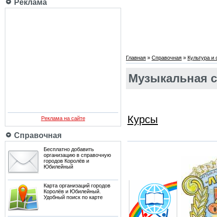
Реклама
Главная
»
Справочная
»
Культура и
Музыкальная 
Курсы
Реклама на сайте
Справочная
Бесплатно добавить
организацию в справочную
городов Королёв и
Юбилейный
Карта организаций городов
Королёв и Юбилейный.
Удобный поиск по карте