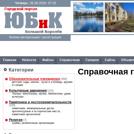
Четверг
, 06.08.2026, 07:18
Кнопки авторизации / регистрации
Главная
Новости
Файлы
Справочная
Галерея
Сайты
Объявл
Справочная 
Категории
Образовательные учреждения
[494]
детские сады, школы , вузы и училища, кружки
и секции
Культурные заведения
[114]
Театры, кинотеатры, музеи, библиотеки, дома
культуры
Памятники и достопримечательности
[106]
памятники, мемориальные доски,
архитектурные и исторические места,
памятники археологии
Религия
[7]
храмы, религиозные организации