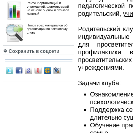
Рейтинг организаций и
педагогической 
учреждений, формируемый
на основе оценок и отзывов
родительский,
учи
жителей
Поиск всех материалов об
Родительский кл
организации по ключевому
слову
индивидуальные 
для просветит
профилактики 
Сохранить в соцсети
просветительск
учреждениями.
Задачи клуба:
Ознакомление
психологичес
Поддержка се
длительно су
Обучение пра
семье