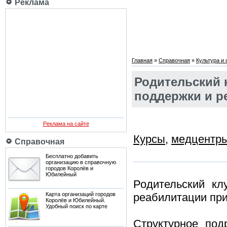
Реклама
Главная
»
Справочная
»
Культура и
Родительский 
поддержки и р
Реклама на сайте
Курсы
,
медцентр
Справочная
Бесплатно добавить
организацию в справочную
городов Королёв и
Юбилейный
Родительский кл
Карта организаций городов
реабилитации пр
Королёв и Юбилейный.
Удобный поиск по карте
Структурное по