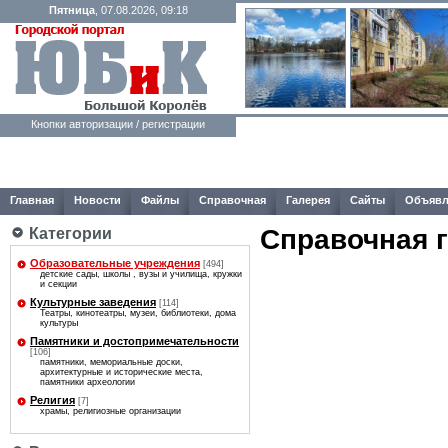
Пятница
, 07.08.2026, 09:18
Кнопки авторизации / регистрации
Главная
Новости
Файлы
Справочная
Галерея
Сайты
Объявл
Справочная 
Категории
Образовательные учреждения
[494]
детские сады, школы , вузы и училища, кружки
и секции
Культурные заведения
[114]
Театры, кинотеатры, музеи, библиотеки, дома
культуры
Памятники и достопримечательности
[106]
памятники, мемориальные доски,
архитектурные и исторические места,
памятники археологии
Религия
[7]
храмы, религиозные организации