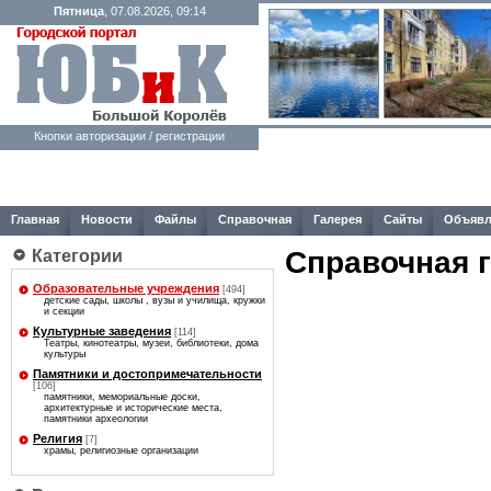
Пятница
, 07.08.2026, 09:14
Кнопки авторизации / регистрации
Главная
Новости
Файлы
Справочная
Галерея
Сайты
Объявл
Справочная 
Категории
Образовательные учреждения
[494]
детские сады, школы , вузы и училища, кружки
и секции
Культурные заведения
[114]
Театры, кинотеатры, музеи, библиотеки, дома
культуры
Памятники и достопримечательности
[106]
памятники, мемориальные доски,
архитектурные и исторические места,
памятники археологии
Религия
[7]
храмы, религиозные организации