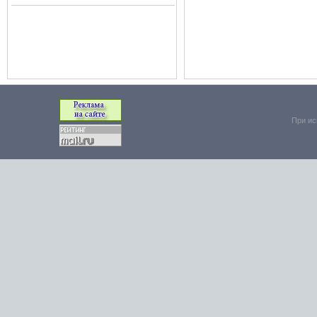
При ис