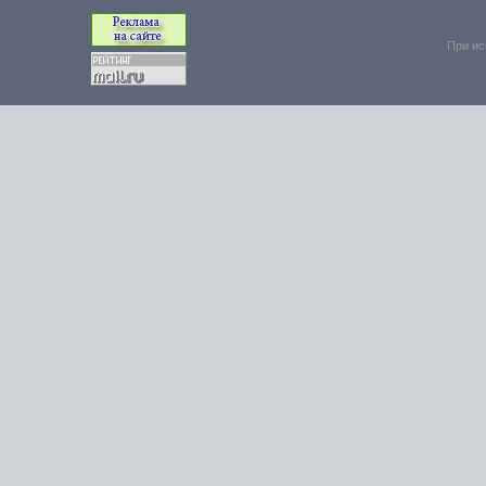
При ис