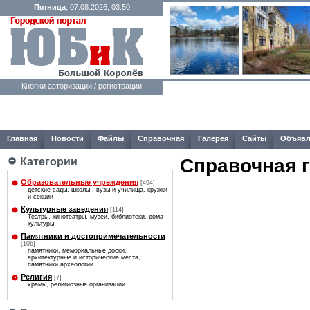
Пятница
, 07.08.2026, 03:50
Кнопки авторизации / регистрации
Главная
Новости
Файлы
Справочная
Галерея
Сайты
Объявл
Справочная 
Категории
Образовательные учреждения
[494]
детские сады, школы , вузы и училища, кружки
и секции
Культурные заведения
[114]
Театры, кинотеатры, музеи, библиотеки, дома
культуры
Памятники и достопримечательности
[106]
памятники, мемориальные доски,
архитектурные и исторические места,
памятники археологии
Религия
[7]
храмы, религиозные организации