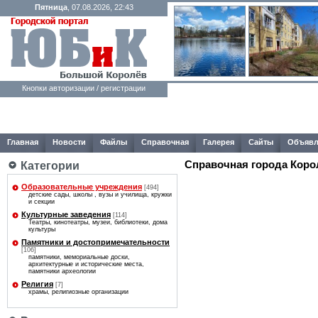
Пятница
, 07.08.2026, 22:43
Кнопки авторизации / регистрации
Главная
Новости
Файлы
Справочная
Галерея
Сайты
Объявл
Справочная города Коро
Категории
Образовательные учреждения
[494]
детские сады, школы , вузы и училища, кружки
и секции
Культурные заведения
[114]
Театры, кинотеатры, музеи, библиотеки, дома
культуры
Памятники и достопримечательности
[106]
памятники, мемориальные доски,
архитектурные и исторические места,
памятники археологии
Религия
[7]
храмы, религиозные организации