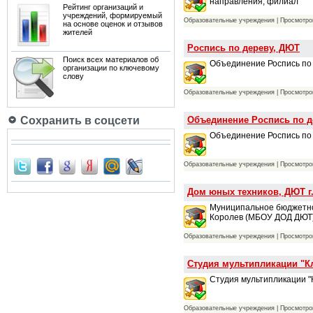
направления, филиал
Рейтинг организаций и
учреждений, формируемый
Образовательные учреждения | Просмотров
на основе оценок и отзывов
жителей
Роспись по дереву, ДЮТ
Поиск всех материалов об
Объединение Роспись по 
организации по ключевому
слову
Образовательные учреждения | Просмотров
Объединение Роспись по д
Сохранить в соцсети
Объединение Роспись по 
Образовательные учреждения | Просмотров
Дом юных техников, ДЮТ г
Муниципальное бюджетное
Королев (МБОУ ДОД ДЮТ)
Образовательные учреждения | Просмотров
Студия мультипликации "К
Студия мультипликации "
Образовательные учреждения | Просмотров