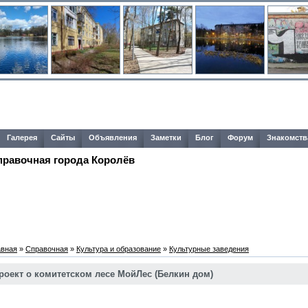
Галерея
Сайты
Объявления
Заметки
Блог
Форум
Знакомств
правочная города Королёв
авная
»
Справочная
»
Культура и образование
»
Культурные заведения
роект о комитетском лесе МойЛес (Белкин дом)