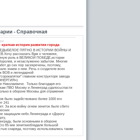
рии - Справочная
ox
- краткая история развития города
ЕДЫБЕЛОЕ ПЯТНО В ИСТОРИИ ВОЙНЫ И
.Хочу рассказать Вам о человеке,
мную роль в ВЕЛИКОЙ ПОБЕДЕ,истории
Королев, и незаслуженно забытом. Многие
бот до сих пор засекречены, поэтому,
ало знаем о нем. Речь о создателе всех
ок ВОВ и легендарной
"сорокапятки" главном конструкторе завода
ЭНЕРГИЯ»)
е Николаевиче. Только благодаря его
икам ПВО Москву и Ленинград удалосьспасти
Только в обороне Москвы для отражения
в было задействовано более 1000 его
ит 241
т. За всю войну огнем зениток было сбито
жеских
же защищали небо Ленинграда и «Дорогу
огу,
инграду, были основными в обороне
 Его 85-мм зениткиобладали большой
стью снаряда, поэтому использовались также
, на прямую наводку для борьбы с тяжёлыми