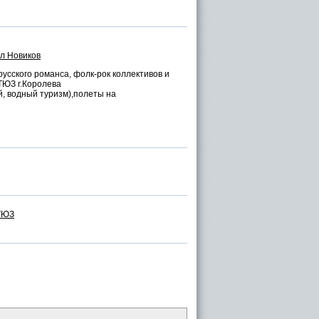
л Новиков
русского романса, фолк-рок коллективов и
 ТЮЗ г.Королева
, водный туризм),полеты на
ТЮЗ