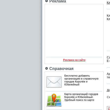
Реклама
К
Кл
Кл
С
Реклама на сайте
E-
Справочная
Ад
Бесплатно добавить
те
организацию в справочную
городов Королёв и
Юбилейный
Д
Карта организаций городов
Королёв и Юбилейный.
См
Удобный поиск по карте