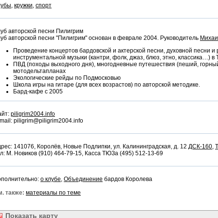
лубы
,
кружки
,
спорт
уб авторской песни Пилигрим
уб авторской песни "Пилигрим" основан в феврале 2004. Руководитель
Михаи
Проведение концертов бардовской и актерской песни, духовной песни и 
инструментальной музыки (кантри, фолк, джаз, блюз, этно, классика…) в
ПВД (походы выходного дня), многодневные путешествия (пеший, горный
мотодельтапланах
Экологические рейды по Подмосковью
Школа игры на гитаре (для всех возрастов) по авторской методике.
Бард-кафе с 2005
айт:
piligrim2004.info
mail: piligrim@piligrim2004.info
рес: 141076, Королёв, Новые Подлипки, ул. Калининградская, д. 12
ДСК-160
,
л: М. Новиков (910) 464-79-15, Касса ТЮЗа (495) 512-13-69
ополнительно:
о клубе
,
Объединение
бардов Королева
. также:
материалы по теме
Показать
карту