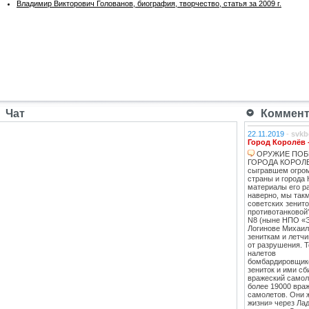
Владимир Викторович Голованов, биография, творчество, статья за 2009 г.
Чат
Коммента
22.11.2019
-
svkb
Город Королёв 
ОРУЖИЕ ПОБ
ГОРОДА КОРОЛЕВ
сыгравшем огро
страны и города 
материалы его ра
наверно, мы такм
советских зенит
противотанковой
N8 (ныне НПО «
Логинове Михаил
зениткам и летч
от разрушения. 
налетов
бомбардировщико
зениток и ими сб
вражеский самоле
более 19000 вра
самолетов. Они 
жизни» через Лад