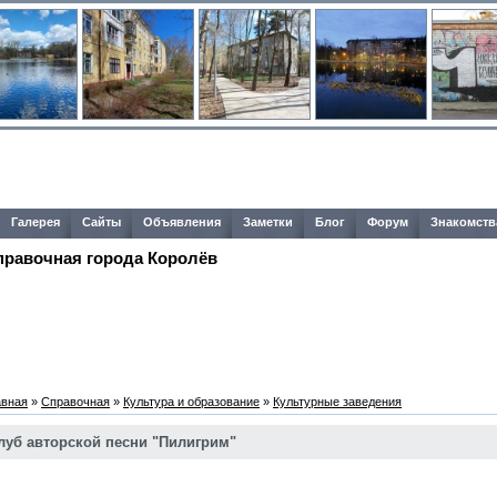
Галерея
Сайты
Объявления
Заметки
Блог
Форум
Знакомств
правочная города Королёв
авная
»
Справочная
»
Культура и образование
»
Культурные заведения
луб авторской песни "Пилигрим"