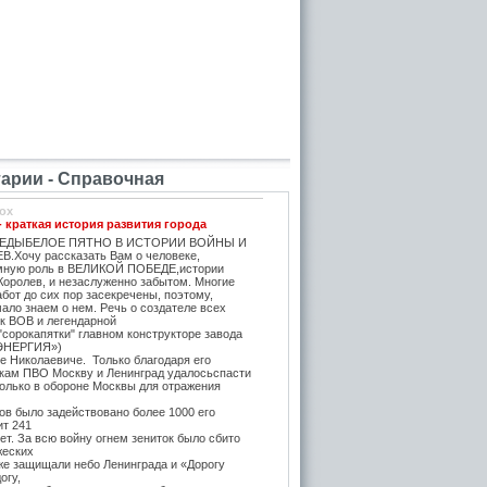
рии - Справочная
ox
- краткая история развития города
ЕДЫБЕЛОЕ ПЯТНО В ИСТОРИИ ВОЙНЫ И
.Хочу рассказать Вам о человеке,
мную роль в ВЕЛИКОЙ ПОБЕДЕ,истории
Королев, и незаслуженно забытом. Многие
бот до сих пор засекречены, поэтому,
ало знаем о нем. Речь о создателе всех
ок ВОВ и легендарной
"сорокапятки" главном конструкторе завода
ЭНЕРГИЯ»)
е Николаевиче. Только благодаря его
икам ПВО Москву и Ленинград удалосьспасти
Только в обороне Москвы для отражения
в было задействовано более 1000 его
ит 241
т. За всю войну огнем зениток было сбито
жеских
же защищали небо Ленинграда и «Дорогу
огу,