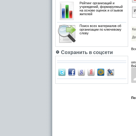
Рейтинг организаций и
учреждений, формируемый
на основе оценок и отзывов
И
жителей
Поиск всех материалов об
Ка
организации по ключевому
слову
До
Вс
Сохранить в соцсети
om
Во
По