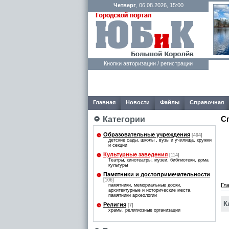
Четверг
, 06.08.2026, 15:00
Кнопки авторизации / регистрации
Главная
Новости
Файлы
Справочная
С
Категории
Образовательные учреждения
[494]
детские сады, школы , вузы и училища, кружки
и секции
Культурные заведения
[114]
Театры, кинотеатры, музеи, библиотеки, дома
культуры
Памятники и достопримечательности
[106]
Гл
памятники, мемориальные доски,
архитектурные и исторические места,
памятники археологии
К
Религия
[7]
храмы, религиозные организации