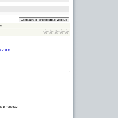
им
е отзыв
 по интересам