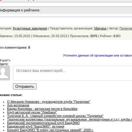
нформация о рейтинге:
тегория:
Культурные заведения
| Представитель организации:
Vitayana
| Автор:
Пилигр
бавлено: 13.05.2010 | Обновлено:
25.03.2013 | Просмотров:
2975
|
Рейтинг:
0.0
/
0
его комментариев:
0
Уточните данные об организации или оставьт
Form">
йдите:
Отправить
хожие статьи:
О Михаиле Новикове - руководителе клуба "Пилигрим"
Хор ветеранов
Барды Королева - авторская песня в Королёве
Клуб авторской песни "ЛомБард"
Толочков Б. А., главный хормейстер хоровой школы "Подлипки"
Творческие коллективы (театральные, музыкальные, литературные и т.д.), клубы
Бардовский экспериментальный клуб БардЭКЮ
Бардовский клуб "БардЭКЮ", история
Концерт БардЭКЮ "В плену листопадных оваций", 2009 г.