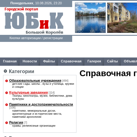
Понедельник
, 10.08.2026, 23:20
Кнопки авторизации / регистрации
Главная
Новости
Файлы
Справочная
Галерея
Сайты
Объявл
Справочная 
Категории
Образовательные учреждения
[494]
детские сады, школы , вузы и училища, кружки
и секции
Культурные заведения
[114]
Театры, кинотеатры, музеи, библиотеки, дома
культуры
Памятники и достопримечательности
[106]
памятники, мемориальные доски,
архитектурные и исторические места,
памятники археологии
Религия
[7]
храмы, религиозные организации