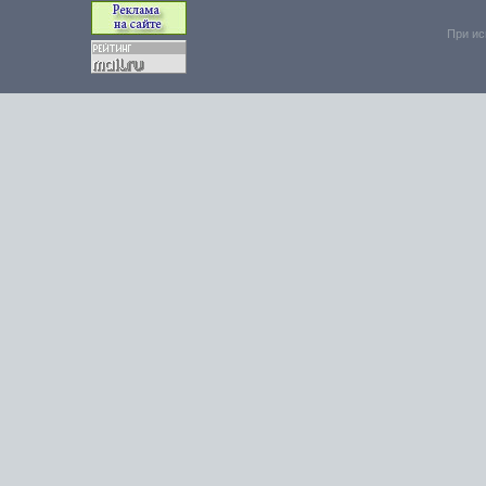
При ис