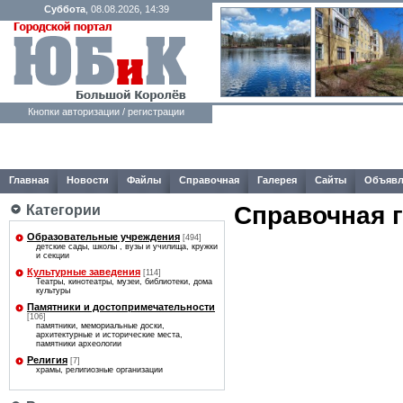
Суббота
, 08.08.2026, 14:39
Кнопки авторизации / регистрации
Главная
Новости
Файлы
Справочная
Галерея
Сайты
Объявл
Справочная 
Категории
Образовательные учреждения
[494]
детские сады, школы , вузы и училища, кружки
и секции
Культурные заведения
[114]
Театры, кинотеатры, музеи, библиотеки, дома
культуры
Памятники и достопримечательности
[106]
памятники, мемориальные доски,
архитектурные и исторические места,
памятники археологии
Религия
[7]
храмы, религиозные организации